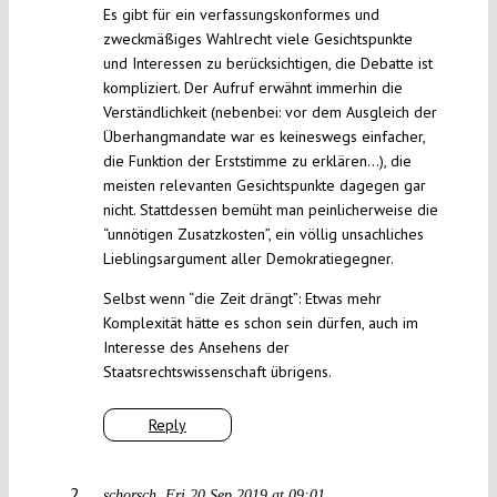
Es gibt für ein verfassungskonformes und
zweckmäßiges Wahlrecht viele Gesichtspunkte
und Interessen zu berücksichtigen, die Debatte ist
kompliziert. Der Aufruf erwähnt immerhin die
Verständlichkeit (nebenbei: vor dem Ausgleich der
Überhangmandate war es keineswegs einfacher,
die Funktion der Erststimme zu erklären…), die
meisten relevanten Gesichtspunkte dagegen gar
nicht. Stattdessen bemüht man peinlicherweise die
“unnötigen Zusatzkosten”, ein völlig unsachliches
Lieblingsargument aller Demokratiegegner.
Selbst wenn “die Zeit drängt”: Etwas mehr
Komplexität hätte es schon sein dürfen, auch im
Interesse des Ansehens der
Staatsrechtswissenschaft übrigens.
Reply
schorsch
Fri 20 Sep 2019 at 09:01