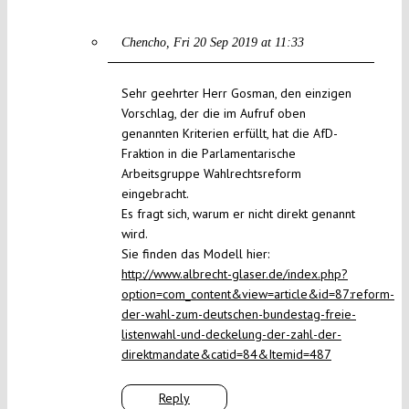
Chencho
Fri 20 Sep 2019 at 11:33
Sehr geehrter Herr Gosman, den einzigen
Vorschlag, der die im Aufruf oben
genannten Kriterien erfüllt, hat die AfD-
Fraktion in die Parlamentarische
Arbeitsgruppe Wahlrechtsreform
eingebracht.
Es fragt sich, warum er nicht direkt genannt
wird.
Sie finden das Modell hier:
http://www.albrecht-glaser.de/index.php?
option=com_content&view=article&id=87:reform-
der-wahl-zum-deutschen-bundestag-freie-
listenwahl-und-deckelung-der-zahl-der-
direktmandate&catid=84&Itemid=487
Reply