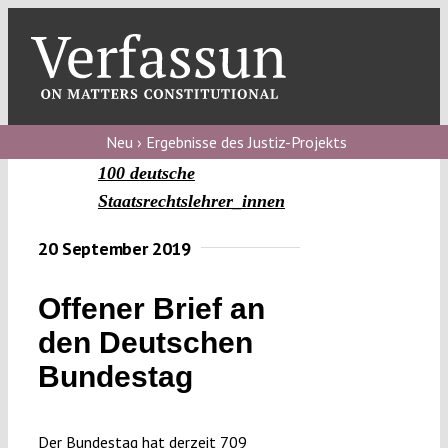
Skip
to
content
Toggl
Navig
Verfassungs
blog
Neu › Ergebnisse des Justiz-Projekts
100 deutsche
Verfassungs
Staatsrechtslehrer_innen
debate
20 September 2019
Verfassungs
podcast
Offener Brief an
Verfassungs
den Deutschen
editorial
Bundestag
About
Der Bundestag hat derzeit 709