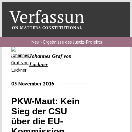
Skip
to
content
Toggl
Navig
Verfassungs
blog
Neu › Ergebnisse des Justiz-Projekts
Verfassungs
Johannes Graf von
debate
Luckner
Verfassungs
podcast
05 November 2016
Verfassungs
PKW-Maut: Kein
editorial
Sieg der CSU
About
über die EU-
Kommission