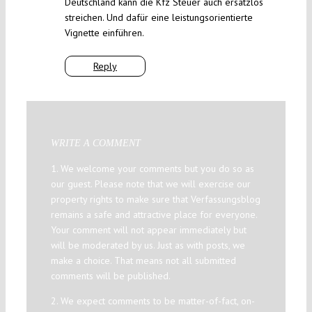
Deutschland kann die Kfz Steuer auch ersatzlos
streichen. Und dafür eine leistungsorientierte
Vignette einführen.
Reply
WRITE A COMMENT
1. We welcome your comments but you do so as
our guest. Please note that we will exercise our
property rights to make sure that Verfassungsblog
remains a safe and attractive place for everyone.
Your comment will not appear immediately but
will be moderated by us. Just as with posts, we
make a choice. That means not all submitted
comments will be published.
2. We expect comments to be matter-of-fact, on-