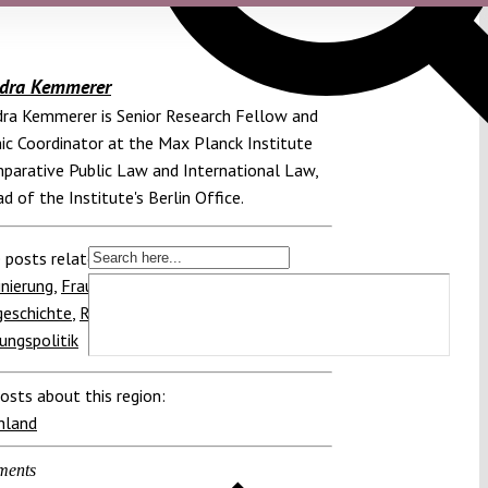
dra Kemmerer
ra Kemmerer is Senior Research Fellow and
c Coordinator at the Max Planck Institute
parative Public Law and International Law,
d of the Institute's Berlin Office.
 posts related to this:
inierung
,
Frauenquote
,
Grundgesetz
,
geschichte
,
Rechtskultur
,
Verfassung
,
ungspolitik
osts about this region:
hland
ments