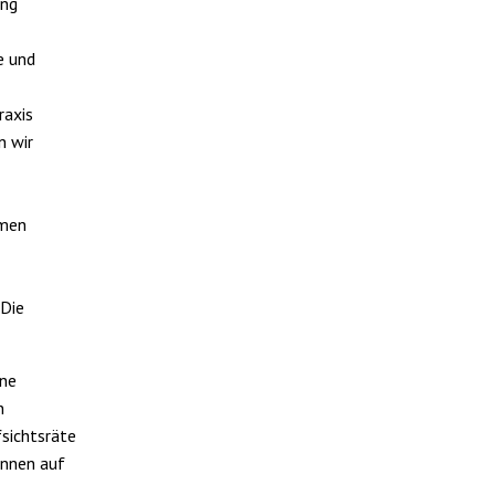
ung
e und
raxis
n wir
hmen
 Die
ine
n
sichtsräte
innen auf