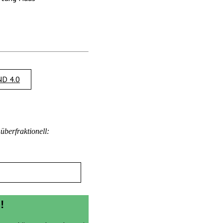
D 4.0
berfraktionell:
!