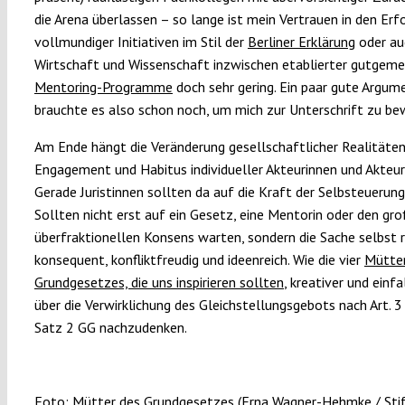
die Arena überlassen – so lange ist mein Vertrauen in den Erf
vollmundiger Initiativen im Stil der
Berliner Erklärung
oder au
Wirtschaft und Wissenschaft inzwischen etablierter gutgeme
Mentoring-Programme
doch sehr gering. Ein paar gute Argum
brauchte es also schon noch, um mich zur Unterschrift zu be
Am Ende hängt die Veränderung gesellschaftlicher Realitäte
Engagement und Habitus individueller Akteurinnen und Akteur
Gerade Juristinnen sollten da auf die Kraft der Selbsteuerung
Sollten nicht erst auf ein Gesetz, eine Mentorin oder den gr
überfraktionellen Konsens warten, sondern die Sache selbst r
konsequent, konfliktfreudig und ideenreich. Wie die vier
Mütter
Grundgesetzes, die uns inspirieren sollten
, kreativer und einfa
über die Verwirklichung des Gleichstellungsgebots nach Art. 3
Satz 2 GG nachzudenken.
Foto: Mütter des Grundgesetzes (Erna Wagner-Hehmke / Sti