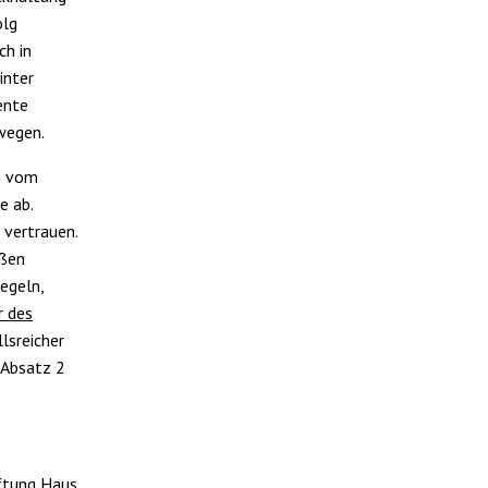
olg
ch in
inter
ente
wegen.
n vom
e ab.
 vertrauen.
oßen
egeln,
 des
llsreicher
 Absatz 2
ftung Haus