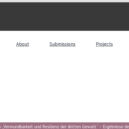
About
Submissions
Projects
 „Verwundbarkeit und Resilienz der dritten Gewalt“ – Ergebnisse de