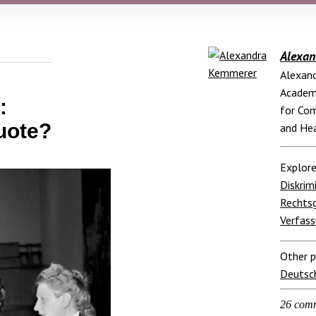
Alexan
Alexand
Academi
:
for Com
uote?
and Hea
Explore
Diskrim
Rechts
Verfass
Other p
Deutsc
26 com