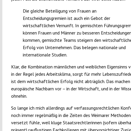
Die gleiche Beteiligung von Frauen an
Entscheidungsgremien ist auch ein Gebot der
wirtschaftlichen Vernunft. In gemischten Führungsgre
können Frauen und Männer zu besseren Entscheidunge
kommen, gemischte Teams steigern den wirtschaftlich
Erfolg von Unternehmen. Das belegen nationale und
internationale Studien.
Klar, die Kombination männlichen und weiblichen Eigensinns 
in der Regel jedes Arbeitsklima, sorgt für mehr Lebenszufried
ist dem wirtschaftlichen Erfolg nicht abträglich. Das machen 
europäische Nachbarn vor – in der Wirtschaft, und in der Wis
ohnehin.
So lange ich mich allerdings auf verfassungsrechtlichen Kon
noch immer regelmäßig in die Zeiten des Weimarer Methoden
versetzt fühle, weil kluge Staatsrechtlerinnen (sofern überh
präsent) rauflustigen Fachkollegen mit übervorsichtiger Zurü