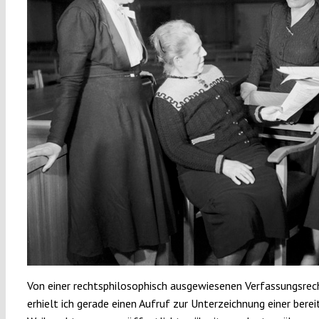
Von einer rechtsphilosophisch ausgewiesenen Verfassungsrech
erhielt ich gerade einen Aufruf zur Unterzeichnung einer berei