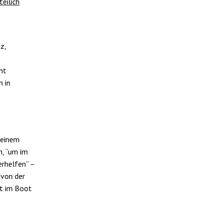
teilich
z,
ht
n in
 einem
n, “um im
rhelfen” –
 von der
it im Boot