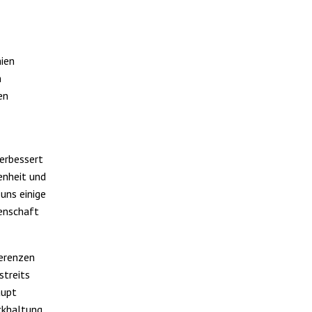
mien
n
en
verbessert
enheit und
uns einige
senschaft
ferenzen
streits
aupt
ckhaltung