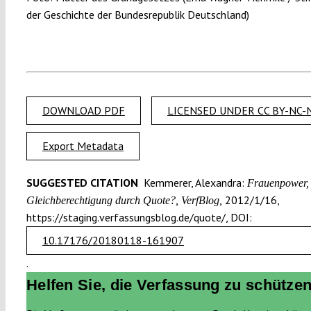
der Geschichte der Bundesrepublik Deutschland)
DOWNLOAD PDF
LICENSED UNDER CC BY-NC-N
Export Metadata
SUGGESTED CITATION
Kemmerer, Alexandra:
Frauenpower, ü
2012/1/16,
Gleichberechtigung durch Quote?, VerfBlog,
https://staging.verfassungsblog.de/quote/, DOI:
10.17176/20180118-161907
.
Helfen Sie, die Verfassung zu schützen