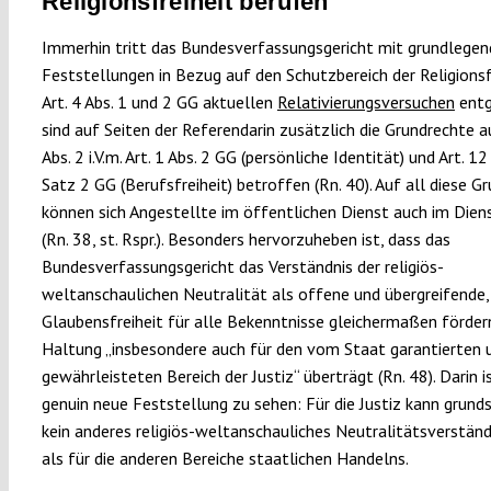
Religionsfreiheit berufen
Immerhin tritt das Bundesverfassungsgericht mit grundlege
Feststellungen in Bezug auf den Schutzbereich der Religionsf
Art. 4 Abs. 1 und 2 GG aktuellen
Relativierungsversuchen
entg
sind auf Seiten der Referendarin zusätzlich die Grundrechte au
Abs. 2 i.V.m. Art. 1 Abs. 2 GG (persönliche Identität) und Art. 12
Satz 2 GG (Berufsfreiheit) betroffen (Rn. 40). Auf all diese G
können sich Angestellte im öffentlichen Dienst auch im Dien
(Rn. 38, st. Rspr.). Besonders hervorzuheben ist, dass das
Bundesverfassungsgericht das Verständnis der religiös-
weltanschaulichen Neutralität als offene und übergreifende,
Glaubensfreiheit für alle Bekenntnisse gleichermaßen förde
Haltung „insbesondere auch für den vom Staat garantierten 
gewährleisteten Bereich der Justiz“ überträgt (Rn. 48). Darin i
genuin neue Feststellung zu sehen: Für die Justiz kann grunds
kein anderes religiös-weltanschauliches Neutralitätsverständ
als für die anderen Bereiche staatlichen Handelns.