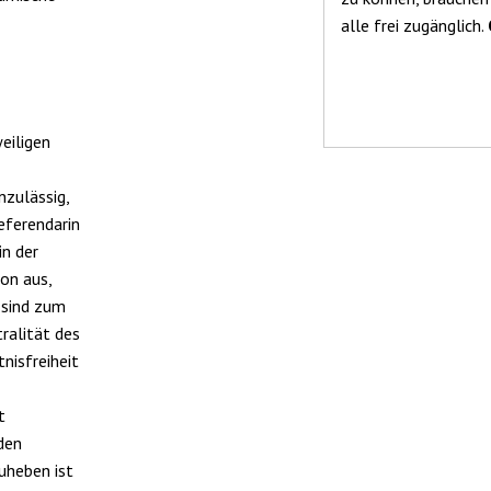
alle frei zugänglich.
r
eiligen
zulässig,
eferendarin
in der
on aus,
 sind zum
ralität des
nisfreiheit
t
den
uheben ist