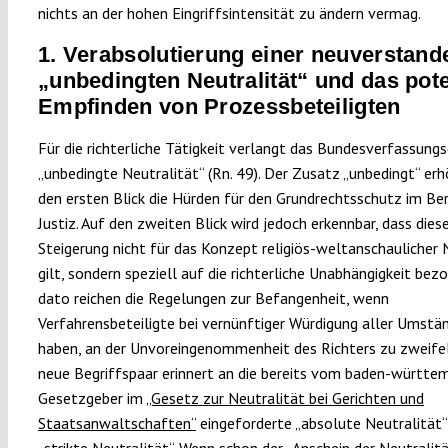
nichts an der hohen Eingriffsintensität zu ändern vermag.
1. Verabsolutierung einer neuverstan
„unbedingten Neutralität“ und das pote
Empfinden von Prozessbeteiligten
Für die richterliche Tätigkeit verlangt das Bundesverfassungs
„unbedingte Neutralität“ (Rn. 49). Der Zusatz „unbedingt“ er
den ersten Blick die Hürden für den Grundrechtsschutz im Ber
Justiz. Auf den zweiten Blick wird jedoch erkennbar, dass dies
Steigerung nicht für das Konzept religiös-weltanschaulicher 
gilt, sondern speziell auf die richterliche Unabhängigkeit bezo
dato reichen die Regelungen zur Befangenheit, wenn
Verfahrensbeteiligte bei vernünftiger Würdigung aller Umstä
haben, an der Unvoreingenommenheit des Richters zu zweifel
neue Begriffspaar erinnert an die bereits vom baden-württe
Gesetzgeber im
„Gesetz zur Neutralität bei Gerichten und
Staatsanwaltschaften“
eingeforderte „absolute Neutralität“
„strikte Neutralität“. Wenn schon der „Anschein der Neutralitä