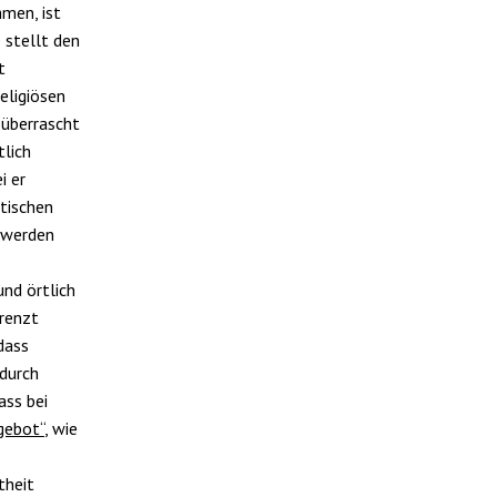
men, ist
e stellt den
t
eligiösen
 überrascht
tlich
i er
ktischen
 werden
und örtlich
grenzt
dass
durch
ass bei
gebot“
, wie
theit