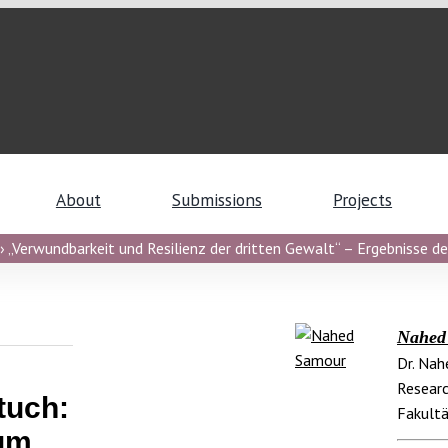
About
Submissions
Projects
 „Verwundbarkeit und Resilienz der dritten Gewalt“ – Ergebnisse de
Nahed
Dr. Nah
Researc
tuch:
Fakultä
um