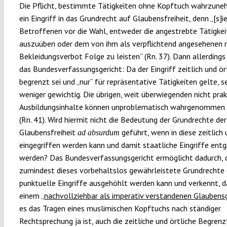
Die Pflicht, bestimmte Tätigkeiten ohne Kopftuch wahrzuneh
ein Eingriff in das Grundrecht auf Glaubensfreiheit, denn „[s]i
Betroffenen vor die Wahl, entweder die angestrebte Tätigkei
auszuüben oder dem von ihm als verpflichtend angesehenen r
Bekleidungsverbot Folge zu leisten“ (Rn. 37). Dann allerdings
das Bundesverfassungsgericht: Da der Eingriff zeitlich und ör
begrenzt sei und „nur“ für repräsentative Tätigkeiten gelte, se
weniger gewichtig. Die übrigen, weit überwiegenden nicht pra
Ausbildungsinhalte können unproblematisch wahrgenommen
(Rn. 41). Wird hiermit nicht die Bedeutung der Grundrechte der
Glaubensfreiheit
geführt, wenn in diese zeitlich 
ad absurdum
eingegriffen werden kann und damit staatliche Eingriffe ent
werden? Das Bundesverfassungsgericht ermöglicht dadurch, 
zumindest dieses vorbehaltslos gewährleistete Grundrechte 
punktuelle Eingriffe ausgehöhlt werden kann und verkennt, d
einem
„nachvollziehbar als imperativ verstandenen Glaubens
es das Tragen eines muslimischen Kopftuchs nach ständiger
Rechtsprechung ja ist, auch die zeitliche und örtliche Begrenz