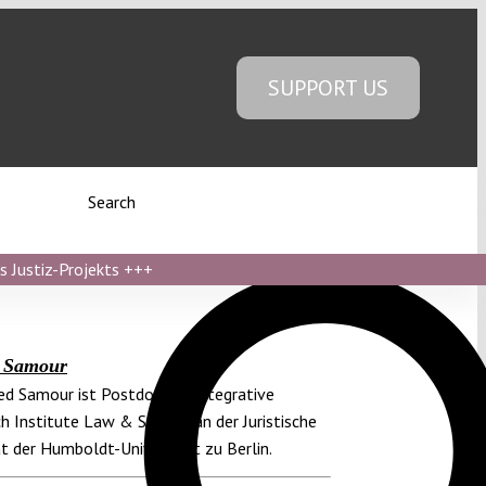
SUPPORT US
Search
s Justiz-Projekts
+++
 Samour
ed Samour ist Postdoc am Integrative
h Institute Law & Society an der Juristische
t der Humboldt-Universität zu Berlin.