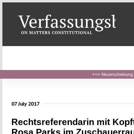
Skip
to
content
+++
Neuerscheinung ›
07 July 2017
Rechtsreferendarin mit Kopf
Rosa Parks im Zuschauerra