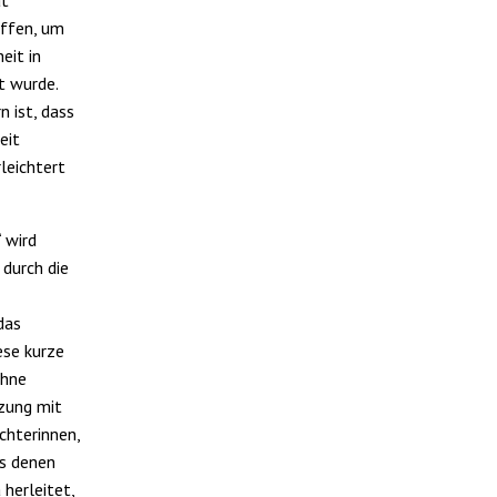
affen, um
eit in
t wurde.
 ist, dass
eit
leichtert
 wird
durch die
das
ese kurze
ohne
tzung mit
chterinnen,
us denen
herleitet,