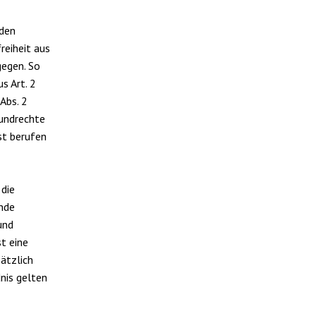
nden
reiheit aus
egen. So
s Art. 2
 Abs. 2
rundrechte
st berufen
 die
rnde
und
st eine
ätzlich
nis gelten