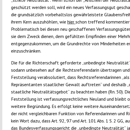
geschützt werden soll, wird ein neues Verfassungsgut gesch
die grundsätzlich vorbehaltslos gewährleistete Glaubensfreih
ihrem Kern auszuhöhlen, wie
hier
schon treffend kommentier
Problematisch bei diesen neu geschaffenen Verfassungsgütern
sie dem Zweck dienen, dem gefühlten Empfinden einer Mehrh
entgegenzukommen, um die Grundrechte von Minderheiten er
einzuschränken.
Die für die Richterschaft geforderte „unbedingte Neutralität“
sodann unbesehen auf die Rechtsreferendarin übertragen und 
Feststellung verabsolutiert, dass Rechtsreferendarinnen „als
Repräsentanten staatlicher Gewalt auftreten“ und deshalb „
staatliche Neutralitätsgebot“ zu beachten haben (Rn. 50). Di
Feststellung ist verfassungsrechtliches Neuland und bleibt 
weitere Begründung. Es erfolgt keine weitere Auseinanderse
der nicht vergleichbaren Funktion von Referendarinnen und Ri
kein Wort dazu, dass Art. 92, 97 und Art. 101 Abs. 1 S. 2 GG, a
das Bundesverfassungsgericht die „unbedingte Neutralität“ ja 