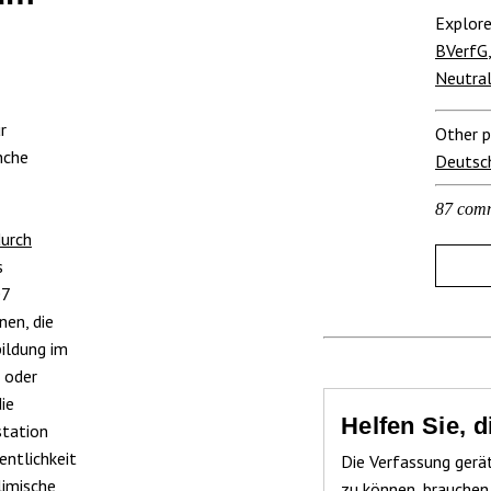
Explore
BVerfG
Neutra
r
Other p
nche
Deutsc
87 com
durch
s
07
nen, die
bildung im
n oder
ie
Helfen Sie, 
station
entlichkeit
Die Verfassung gerä
limische
zu können, brauchen