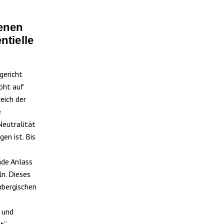
denen
ntielle
gericht
höht auf
eich der
e
Neutralität
gen ist. Bis
nde Anlass
n. Dieses
mbergischen
 und
t“