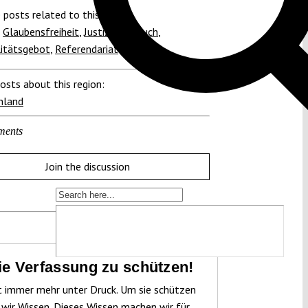
 posts related to this:
,
Glaubensfreiheit
,
Justiz
,
Kopftuch
,
litätsgebot
,
Referendariat
osts about this region:
hland
ments
Join the discussion
die Verfassung zu schützen!
t immer mehr unter Druck. Um sie schützen
 wir Wissen. Dieses Wissen machen wir für