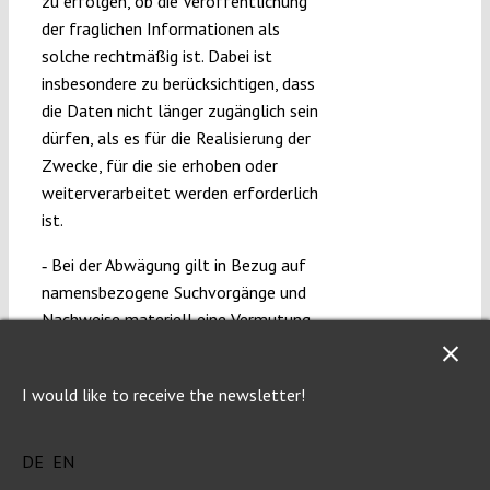
zu erfolgen, ob die Veröffentlichung
der fraglichen Informationen als
solche rechtmäßig ist. Dabei ist
insbesondere zu berücksichtigen, dass
die Daten nicht länger zugänglich sein
dürfen, als es für die Realisierung der
Zwecke, für die sie erhoben oder
weiterverarbeitet werden erforderlich
ist.
‑ Bei der Abwägung gilt in Bezug auf
namensbezogene Suchvorgänge und
Nachweise materiell eine Vermutung
des Vorranges des Privatheitsschutzes,
wie er durch die Artikel 7 und 8 EuGrCh
I would like to receive the newsletter!
gewährleistet ist: Nach Ansicht des
EuGHs „überwiegen die durch diese
Artikel geschützten Rechte der
DE
EN
betroffenen Personen im Allgemeinen