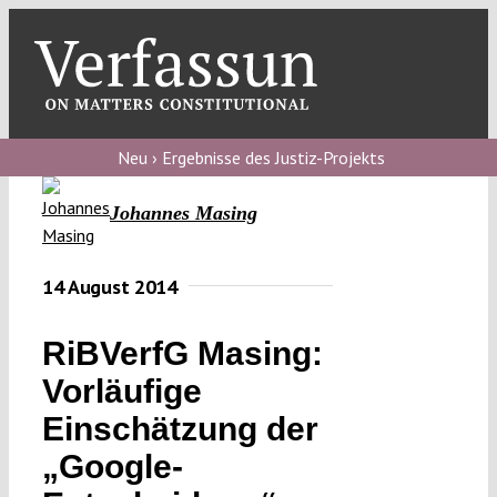
Skip
to
content
Toggl
Navig
Verfassungs
blog
Neu › Ergebnisse des Justiz-Projekts
Verfassungs
Johannes Masing
debate
Verfassungs
14 August 2014
podcast
RiBVerfG Masing:
Verfassungs
Vorläufige
editorial
Einschätzung der
About
„Google-