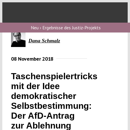
Skip
to
Toggl
content
Navig
Verfassungs
Neu › Ergebnisse des Justiz-Projekts
blog
Dana Schmalz
Verfassungs
debate
08 November 2018
Verfassungs
Taschenspielertricks
podcast
mit der Idee
Verfassungs
demokratischer
editorial
Selbstbestimmung:
About
Der AfD-Antrag
zur Ablehnung
Submissions