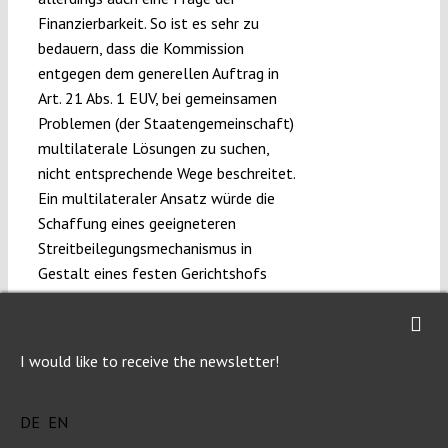
Finanzierbarkeit. So ist es sehr zu
bedauern, dass die Kommission
entgegen dem generellen Auftrag in
Art. 21 Abs. 1 EUV, bei gemeinsamen
Problemen (der Staatengemeinschaft)
multilaterale Lösungen zu suchen,
nicht entsprechende Wege beschreitet.
Ein multilateraler Ansatz würde die
Schaffung eines geeigneteren
Streitbeilegungsmechanismus in
Gestalt eines festen Gerichtshofs
begünstigen.
Erforderlichkeit einer Investor-
Staat-Streitbeilegung im TTIP?
I would like to receive the newsletter!
Auch demokratische und
rechtsstaatliche Systeme, wie sie sich
DE
EN
in OECD-Staaten finden, sind nicht