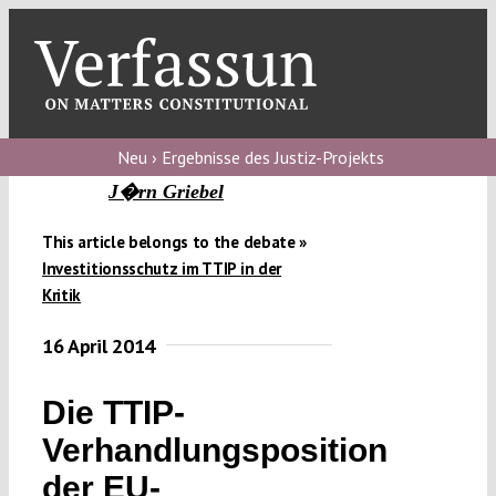
Skip
to
content
Toggl
Navig
Verfassungs
blog
Neu › Ergebnisse des Justiz-Projekts
J�rn Griebel
Verfassungs
debate
This article belongs to the debate »
Investitionsschutz im TTIP in der
Verfassungs
Kritik
podcast
16 April 2014
Verfassungs
editorial
Die TTIP-
Verhandlungsposition
About
der EU-