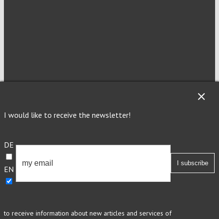
NEWSLETTER
I would like to receive the newsletter!
Imprint
Privacy
DE
EN
This site is registered on Toolset.com as a development site.
to receive information about new articles and services of