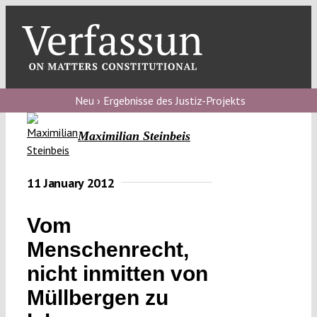
Skip
to
content
Toggl
Navig
Verfassungs
blog
Neu › Ergebnisse des Justiz-Projekts
Verfassungs
Maximilian Steinbeis
debate
Verfassungs
11 January 2012
podcast
Vom
Verfassungs
Menschenrecht,
editorial
nicht inmitten von
About
Müllbergen zu