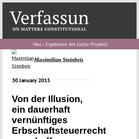
Skip
to
content
Toggl
Navig
Verfassungs
blog
Neu › Ergebnisse des Justiz-Projekts
Verfassungs
Maximilian Steinbeis
debate
Verfassungs
30 January 2015
podcast
Von der Illusion,
Verfassungs
ein dauerhaft
editorial
vernünftiges
About
Erbschaftsteuerrecht