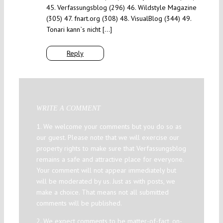
45. Verfassungsblog (296) 46. Wildstyle Magazine
(305) 47. fnart.org (308) 48. VisualBlog (344) 49.
Tonari kann`s nicht […]
Reply
WRITE A COMMENT
1. We welcome your comments but you do so as
our guest. Please note that we will exercise our
property rights to make sure that Verfassungsblog
remains a safe and attractive place for everyone.
Your comment will not appear immediately but
will be moderated by us. Just as with posts, we
make a choice. That means not all submitted
comments will be published.
2. We expect comments to be matter-of-fact, on-