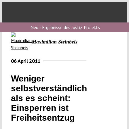
Skip
to
Toggl
content
Navig
V
Neu › Ergebnisse des Justiz-Projekts
Maximilian Steinbeis
V
06 April 2011
V
Weniger
selbstverständlich
V
als es scheint:
Einsperren ist
Freiheitsentzug