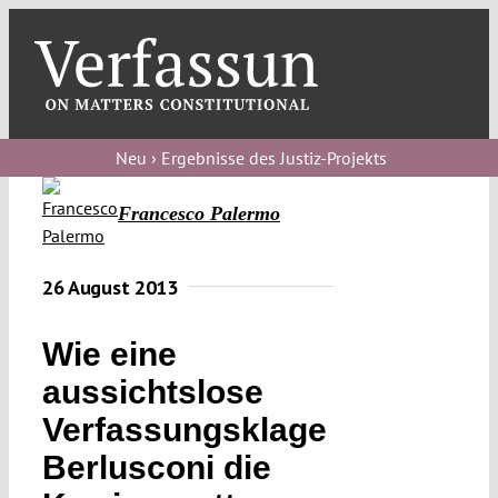
Skip
to
content
Toggl
Navig
Verfassungs
blog
Neu › Ergebnisse des Justiz-Projekts
Verfassungs
Francesco Palermo
debate
Verfassungs
26 August 2013
podcast
Wie eine
Verfassungs
aussichtslose
editorial
Verfassungsklage
About
Berlusconi die