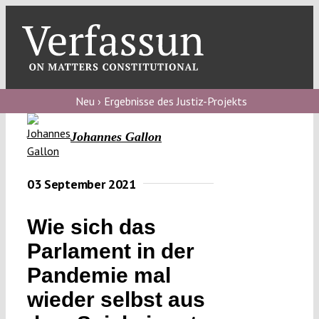
Skip
to
content
Toggl
Navig
Verfassungs
blog
Neu › Ergebnisse des Justiz-Projekts
Verfassungs
Johannes Gallon
debate
Verfassungs
03 September 2021
podcast
Wie sich das
Verfassungs
Parlament in der
editorial
Pandemie mal
About
wieder selbst aus