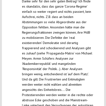
Danke sehr für den sehr guten Beitrag! Ich finde
es skandalös, dass das ganze ‘Corona-Regime’
einfach so weiter regiert und nichts passiert, kein
Aufschrei, nichts. Z.B. dass an beiden
Abstimmungen so viele Abgeordnete aus der
Opposition fehlten. Ansonsten hätte man die
Regierungsfraktionen zwingen können, ihre MdB
zu mobilisieren. Die Defekte der ‘real
existierenden’ Demokratie sind derartig
frappierend und schockierend und Analysen gibt
es zuhauf (siehe ‘Propaganda-Matrix’ von Michael
Meyen. Armin Schäfers Analysen zur
‘Akademikerrepublik’ und mangelnden
‘Responsivität’ der Politik…). Aber Analysen
bringen wenig, entscheidend ist ‘auf dem Platz’.
Und da gilt: Die Frustrierten und Entmutigten
werden weiter nicht wählen und abwinken
angesichts des Einheitsbreis…. Die
Protestierenden werden weiter in die rechte oder
abstruse Ecke geschoben und die Mainstream-
Linke unterliegt den Versuchungen der autoritären