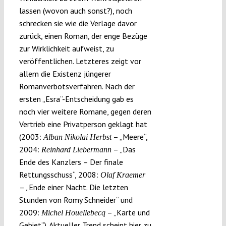
lassen (wovon auch sonst?), noch
schrecken sie wie die Verlage davor
zurück, einen Roman, der enge Bezüge
zur Wirklichkeit aufweist, zu
veröffentlichen. Letzteres zeigt vor
allem die Existenz jüngerer
Romanverbotsverfahren. Nach der
ersten „Esra“-Entscheidung gab es
noch vier weitere Romane, gegen deren
Vertrieb eine Privatperson geklagt hat
(2003:
– „Meere“,
Alban Nikolai Herbst
2004:
– „Das
Reinhard Liebermann
Ende des Kanzlers – Der finale
Rettungsschuss“, 2008:
Olaf Kraemer
– „Ende einer Nacht. Die letzten
Stunden von Romy Schneider“ und
2009:
– „Karte und
Michel Houellebecq
Gebiet“). Aktueller Trend scheint hier zu