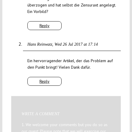
überzogen und hat selbst die Zensuraxt angelegt.
Ein Vorbild?
Reply
Hans Reinwatz
Wed 26 Jul 2017 at 17:14
Ein hervorragender Artikel, der das Problem auf
den Punkt bringt! Vielen Dank dafür.
Reply
WRITE A COMMENT
1. We welcome your comments but you do so as
our guest. Please note that we will exercise our