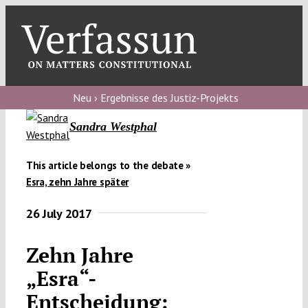
Skip
to
content
Toggl
Navig
Verfassungs
blog
Neu › Ergebnisse des Justiz-Projekts
Sandra Westphal
Verfassungs
debate
This article belongs to the debate »
Verfassungs
Esra, zehn Jahre später
podcast
26 July 2017
Verfassungs
editorial
Zehn Jahre
„Esra“-
About
Entscheidung: