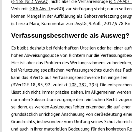
(
§ 138 Nr. 3 VwGO
), nicht aber die Verfahrensrüge (
§ 124 Abs. 
Verb. mit
§ 86 Abs. 1
VwGO) zur Verfügung steht; nur in selten
können Mängel in der Aufklärung als Gehörsverletzung gerü
(s. hierzu Marx, Kommentar zum AsylG, 9. Aufl., 2017,§ 78 Rn 
Verfassungsbeschwerde als Ausweg?
Es bleibt deshalb bei fehlerhaften Urteilen oder bei einer auf
hohen Abweisungsquote von Richtern nur die Verfassungsbes
Hier ist aber das Problem des Wertungsrahmens zu bedenken,
bei Verletzung spezifischen Verfassungsrechts durch das Fach
kann das BVerfG auf Verfassungsbeschwerde hin eingreifen
(BVerfGE 18, 85, 92; zuletzt
108, 282
, 294). Die entspreche
lässt sich nicht immer präzise ziehen. Im Allgemeinen werden 
normalen Subsumtionsvorgänge dem einfachen Recht zugeor
sei denn, es werden Auslegungsfehler erkennbar, die auf einer
grundsätzlich unrichtigen Anschauung von derBedeutung eine
Grundrechts, insbesondere vom Umfang seines Schutzbereich
und auch in ihrer materiellen Bedeutung für den konkreten Re