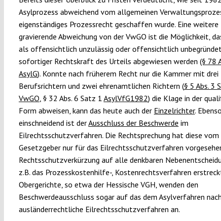
Asylprozess abweichend vom allgemeinen Verwaltungsprozes
eigenständiges Prozessrecht geschaffen wurde. Eine weitere
gravierende Abweichung von der VwGO ist die Möglichkeit, d
als offensichtlich unzulässig oder offensichtlich unbegründe
sofortiger Rechtskraft des Urteils abgewiesen werden
(§ 78 
AsylG
). Konnte nach früherem Recht nur die Kammer mit drei
Berufsrichtern und zwei ehrenamtlichen Richtern (
§ 5 Abs. 3 
VwGO
, § 32 Abs. 6 Satz 1
AsylVfG1982
) die Klage in der quali
Form abweisen, kann das heute auch der
Einzelrichter
. Ebens
einschneidend ist der
Ausschluss der Beschwerde
im
Eilrechtsschutzverfahren. Die Rechtsprechung hat diese vom
Gesetzgeber nur für das Eilrechtsschutzverfahren vorgesehe
Rechtsschutzverkürzung auf alle denkbaren Nebenentscheid
z.B. das Prozesskostenhilfe-, Kostenrechtsverfahren erstreckt
Obergerichte, so etwa der Hessische VGH, wenden den
Beschwerdeausschluss sogar auf das dem Asylverfahren nac
ausländerrechtliche Eilrechtsschutzverfahren an.