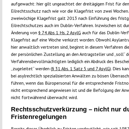
aufgewacht: hier gilt ungeachtet der dreitägigen Frist für de
Eilrechtsschutz nach wie vor die Klagefrist von zwei Wochen.
zweiwöchige Klagefrist galt 2013 nach Einführung des fris
Eilrechtschutzes auch im Dublin-Verfahren. Inzwischen ist du
Änderung von
§ 74 Abs 1 Hs. 2 AsylG
auch für das Dublin-Verf
Klagefrist auf eine Woche verkürzt worden. Obwohl Asylantr
hier anwaltlich vertreten sind, beginnt in diesem Verfahren die
der persönlichen Zustellung an den Antragsteller und „soll“ 
Verfahrensbevollmächtigten lediglich ein Abdruck des Besche
„zugeleitet“ werden (
§ 31 Abs. 1 Satz 5 und 7 AsylG
). Dies ka
bei asylrechtlich spezialisierten Anwälten zu bösen Überrasc
führen, wenn das Büropersonal für die entsprechende Fristno
nicht entsprechend angewiesen ist und die Befolgung der An
nicht fortwährend überwacht wird.
Rechtsschutzverkürzung – nicht nur d
Fristenregelungen
Bereits dieser Überblick zu Fristen verdeutlicht, wie seit 198