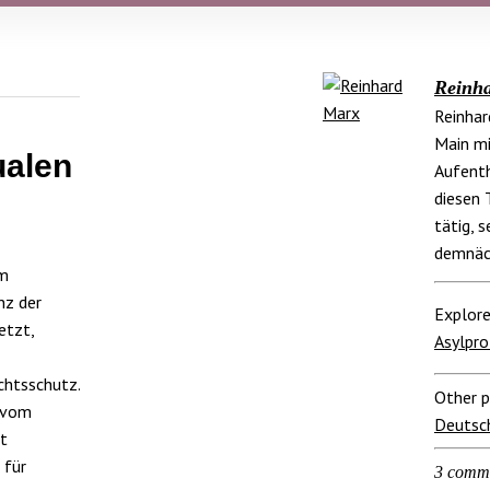
Reinh
Reinhar
Main mi
ualen
Aufenth
diesen 
tätig, 
demnäch
im
nz der
Explore
etzt,
Asylpro
chtsschutz.
Other p
n vom
Deutsc
t
 für
3 comm