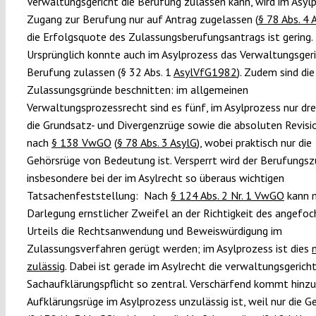
Verwaltungsgericht die Berufung zulassen kann, wird im Asyl
Zugang zur Berufung nur auf Antrag zugelassen (
§ 78 Abs. 4 
die Erfolgsquote des Zulassungsberufungsantrags ist gering.
Ursprünglich konnte auch im Asylprozess das Verwaltungsgeri
Berufung zulassen (§ 32 Abs. 1
AsylVfG1982
). Zudem sind die
Zulassungsgründe beschnitten: im allgemeinen
Verwaltungsprozessrecht sind es fünf, im Asylprozess nur dre
die Grundsatz- und Divergenzrüge sowie die absoluten Revis
nach
§ 138 VwGO
(
§ 78 Abs. 3 AsylG
), wobei praktisch nur die
Gehörsrüge von Bedeutung ist. Versperrt wird der Berufungs
insbesondere bei der im Asylrecht so überaus wichtigen
Tatsachenfeststellung: Nach
§ 124 Abs. 2 Nr. 1 VwGO
kann m
Darlegung ernstlicher Zweifel an der Richtigkeit des angefo
Urteils die Rechtsanwendung und Beweiswürdigung im
Zulassungsverfahren gerügt werden; im Asylprozess ist dies
zulässig
. Dabei ist gerade im Asylrecht die verwaltungsgericht
Sachaufklärungspflicht so zentral. Verschärfend kommt hinzu,
Aufklärungsrüge im Asylprozess unzulässig ist, weil nur die G