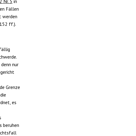
2 Nr. 5
in
en Fällen
gt werden
152 ff.).
fällig
chwerde.
 denn nur
gericht
nde Grenze
die
dnet, es
s
s beruhen
chtsfall