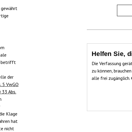
t gewährt
rtige
vom
Helfen Sie, 
uale
 betrifft
Die Verfassung gerä
zu können, brauchen
lle der
alle frei zugänglich.
s. 5 VwGO
§ 33 Abs.
m
r
die Klage
ahren hat
te nicht