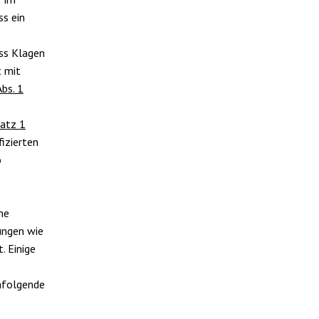
s ein
ass Klagen
t mit
Abs. 1
Satz 1
fizierten
o
ne
ungen wie
. Einige
hfolgende