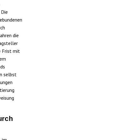
n
 Die
tgebundenen
rch
ahren die
agsteller
 Frist mit
dem
ids
nn selbst
hungen
tierung
weisung
urch
2 im