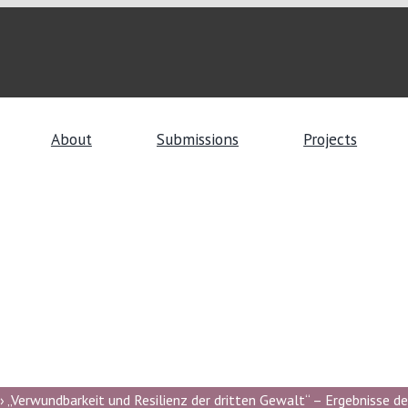
About
Submissions
Projects
 „Verwundbarkeit und Resilienz der dritten Gewalt“ – Ergebnisse de