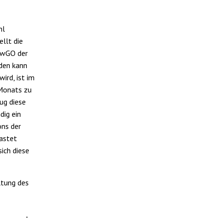
hl
llt die
VwGO der
den kann
ird, ist im
 Monats zu
rug diese
dig ein
ons der
lastet
sich diese
ltung des