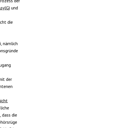
prozess der
AsylG
) und
cht die
i, nämlich
ionsgründe
zugang
it der
chtenen
nicht
liche
 dass die
ehörsrüge