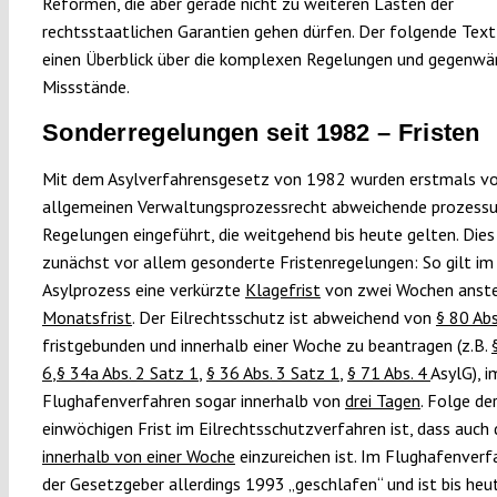
Reformen, die aber gerade nicht zu weiteren Lasten der
rechtsstaatlichen Garantien gehen dürfen. Der folgende Tex
einen Überblick über die komplexen Regelungen und gegenwä
Missstände.
Sonderregelungen seit 1982 – Fristen
Mit dem Asylverfahrensgesetz von 1982 wurden erstmals 
allgemeinen Verwaltungsprozessrecht abweichende prozess
Regelungen eingeführt, die weitgehend bis heute gelten. Dies
zunächst vor allem gesonderte Fristenregelungen: So gilt im
Asylprozess eine verkürzte
Klagefrist
von zwei Wochen anste
Monatsfrist
. Der Eilrechtsschutz ist abweichend von
§ 80 Ab
fristgebunden und innerhalb einer Woche zu beantragen (z.B.
6
,
§ 34a Abs. 2 Satz 1
,
§ 36 Abs. 3 Satz 1
,
§ 71 Abs. 4
AsylG), i
Flughafenverfahren sogar innerhalb von
drei Tagen
. Folge de
einwöchigen Frist im Eilrechtsschutzverfahren ist, dass auch 
innerhalb von einer Woche
einzureichen ist. Im Flughafenverf
der Gesetzgeber allerdings 1993 „geschlafen“ und ist bis heu