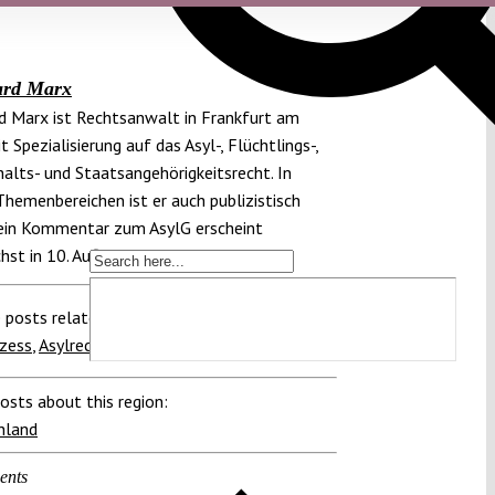
ard Marx
d Marx ist Rechtsanwalt in Frankfurt am
t Spezialisierung auf das Asyl-, Flüchtlings-,
alts- und Staatsangehörigkeitsrecht. In
Themenbereichen ist er auch publizistisch
sein Kommentar zum AsylG erscheint
st in 10. Auflage.
 posts related to this:
zess
,
Asylrecht
,
Rechtsschutz
osts about this region:
hland
ents