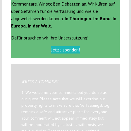
Kommentare. Wir stoßen Debatten an. Wir klären auf
über Gefahren für die Verfassung und wie sie
abgewehrt werden können.
In Thüringen. Im Bund. In
Europa. In der Welt.
Dafür brauchen wir Ihre Unterstützung!
Jetzt spenden!
WRITE A COMMENT
1. We welcome your comments but you do so as
our guest. Please note that we will exercise our
property rights to make sure that Verfassungsblog
remains a safe and attractive place for everyone.
Your comment will not appear immediately but
will be moderated by us. Just as with posts, we
make a choice. That means not all submitted