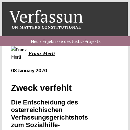
Skip
to
content
Toggl
Navig
Verfassungs
blog
Neu › Ergebnisse des Justiz-Projekts
Franz Merli
Verfassungs
debate
08 January 2020
Verfassungs
podcast
Zweck verfehlt
Verfassungs
Die Entscheidung des
editorial
österreichischen
Verfassungsgerichtshofs
About
zum Sozialhilfe-