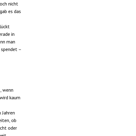
och nicht
 gab es das
lückt
rade in
wenn man
n spendet –
n, wenn
 wird kaum
n Jahren
iten, ob
echt oder
heit