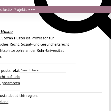
s Justiz-Projekts
+++
 Huster
r. Stefan Huster ist Professor für
iches Recht, Sozial- und Gesundheitsrecht
htsphilosophie an der Ruhr-Universität
.
 posts related to this:
cht auf Leben
,
Transplantationsgesetz
,
,
postmortales Persönlichkeitsrecht
osts about this region:
hland