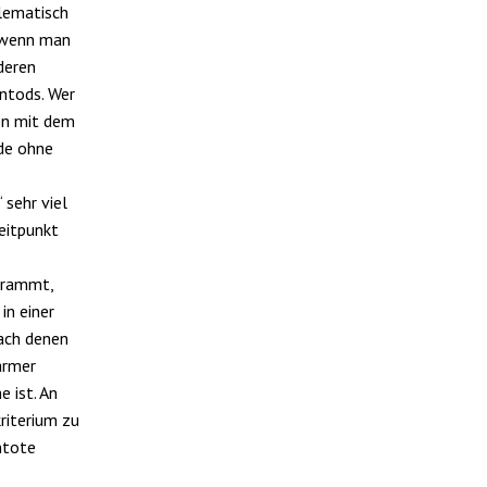
lematisch
, wenn man
deren
ntods. Wer
nen mit dem
nde ohne
sehr viel
eitpunkt
 rammt,
in einer
ach denen
armer
 ist. An
riterium zu
ntote