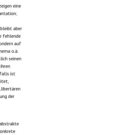
zeigen eine
ntation;
bleibt aber
se fehlende
sondern auf
hema o.ä.
lich seinen
 ihren
alls ist
itet,
„libertären
rung der
 abstrakte
konkrete