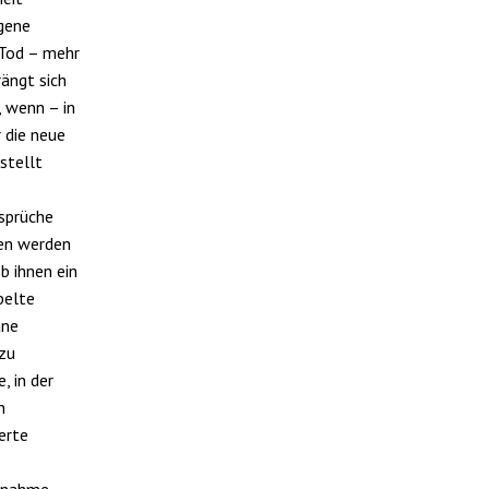
igene
Tod – mehr
rängt sich
, wenn – in
 die neue
stellt
rsprüche
en werden
b ihnen ein
pelte
ane
 zu
, in der
n
erte
ngnahme