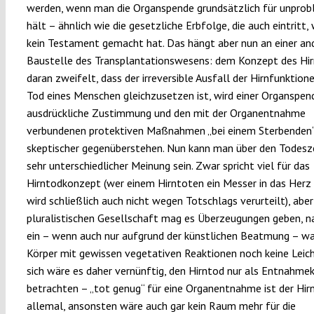
werden, wenn man die Organspende grundsätzlich für unprob
hält – ähnlich wie die gesetzliche Erbfolge, die auch eintritt
kein Testament gemacht hat. Das hängt aber nun an einer an
Baustelle des Transplantationswesens: dem Konzept des Hir
daran zweifelt, dass der irreversible Ausfall der Hirnfunktio
Tod eines Menschen gleichzusetzen ist, wird einer Organspe
ausdrückliche Zustimmung und den mit der Organentnahme
verbundenen protektiven Maßnahmen „bei einem Sterbenden“ 
skeptischer gegenüberstehen. Nun kann man über den Todesz
sehr unterschiedlicher Meinung sein. Zwar spricht viel für das
Hirntodkonzept (wer einem Hirntoten ein Messer in das Herz
wird schließlich auch nicht wegen Totschlags verurteilt), aber 
pluralistischen Gesellschaft mag es Überzeugungen geben, n
ein – wenn auch nur aufgrund der künstlichen Beatmung – w
Körper mit gewissen vegetativen Reaktionen noch keine Leiche
sich wäre es daher vernünftig, den Hirntod nur als Entnahmek
betrachten – „tot genug“ für eine Organentnahme ist der Hir
allemal, ansonsten wäre auch gar kein Raum mehr für die