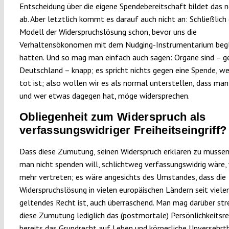
Entscheidung über die eigene Spendebereitschaft bildet das n
ab. Aber letztlich kommt es darauf auch nicht an: Schließlich
Modell der Widerspruchslösung schon, bevor uns die
Verhaltensökonomen mit dem Nudging-Instrumentarium beg
hatten. Und so mag man einfach auch sagen: Organe sind – ge
Deutschland – knapp; es spricht nichts gegen eine Spende, 
tot ist; also wollen wir es als normal unterstellen, dass ma
und wer etwas dagegen hat, möge widersprechen.
Obliegenheit zum Widerspruch als
verfassungswidriger Freiheitseingriff?
Dass diese Zumutung, seinen Widerspruch erklären zu müsse
man nicht spenden will, schlichtweg verfassungswidrig wäre,
mehr vertreten; es wäre angesichts des Umstandes, dass die
Widerspruchslösung in vielen europäischen Ländern seit viele
geltendes Recht ist, auch überraschend. Man mag darüber stre
diese Zumutung lediglich das (postmortale) Persönlichkeitsr
bereits das Grundrecht auf Leben und körperliche Unversehrt