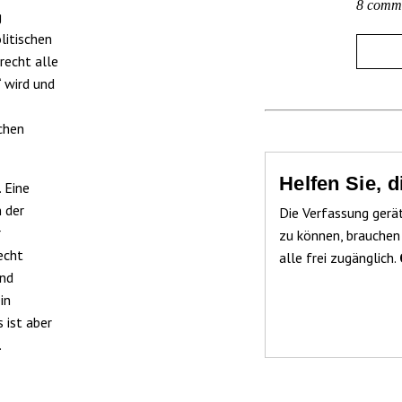
8 comm
g
litischen
recht alle
 wird und
chen
Helfen Sie, 
 Eine
 der
Die Verfassung gerä
r
zu können, brauchen
echt
alle frei zugänglich.
und
in
 ist aber
.