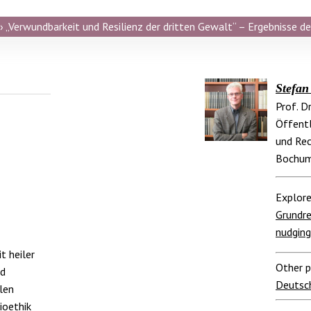
 „Verwundbarkeit und Resilienz der dritten Gewalt“ – Ergebnisse de
Stefan
Prof. D
Öffentl
und Rec
Bochum
Explore
Grundre
nudging
t heiler
Other p
nd
Deutsc
len
ioethik