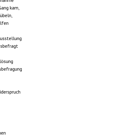
 Gang kam,
übeln,
elfen
Ausstellung
gsbefragt
slösung
gsbefragung
iderspruch
hen