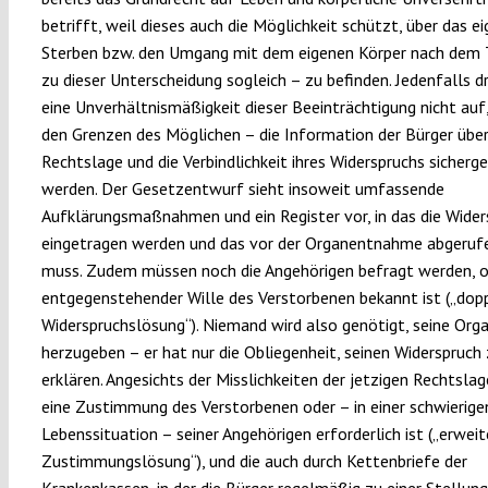
betrifft, weil dieses auch die Möglichkeit schützt, über das e
Sterben bzw. den Umgang mit dem eigenen Körper nach dem 
zu dieser Unterscheidung sogleich – zu befinden. Jedenfalls d
eine Unverhältnismäßigkeit dieser Beeinträchtigung nicht auf
den Grenzen des Möglichen – die Information der Bürger über
Rechtslage und die Verbindlichkeit ihres Widerspruchs sicherge
werden. Der Gesetzentwurf sieht insoweit umfassende
Aufklärungsmaßnahmen und ein Register vor, in das die Wide
eingetragen werden und das vor der Organentnahme abgeruf
muss. Zudem müssen noch die Angehörigen befragt werden, o
entgegenstehender Wille des Verstorbenen bekannt ist („dop
Widerspruchslösung“). Niemand wird also genötigt, seine Org
herzugeben – er hat nur die Obliegenheit, seinen Widerspruch
erklären. Angesichts der Misslichkeiten der jetzigen Rechtslage
eine Zustimmung des Verstorbenen oder – in einer schwierige
Lebenssituation – seiner Angehörigen erforderlich ist („erweit
Zustimmungslösung“), und die auch durch Kettenbriefe der
Krankenkassen, in der die Bürger regelmäßig zu einer Stellu