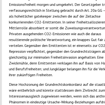
Emissionsfreiheit morgen und umgekehrt. Der Gesetzgeber tr
verfassungsrechtlich in Stellung gebracht durch Art. 20a GG –
als hoheitlicher gatekeeper zwischen die auf der Zeitachse
konkurrierenden CO2-Emittenten. In seiner freiheitsalloziere
Mittlerrolle absorbiert er somit die Zuweisungsverantwortu
Privaten ausgehenden CO2-Emissionen wie auch die daraus
resultierende politische Verantwortung, ein knappes Gut fair 
verteilen. Gegenüber den Emittenten ist er einerseits zur CO
Repression verpflichtet, gegenüber den Grundrechtsträgern a
gleichzeitig zur minimalen Freiheitsinvasion angehalten. Eine
Zwickmühle, denn Emittenten verklagen ihn auf Basis von H
und Berufsfreiheiten; und Jungkläger belangen ihn für die Ver
ihrer zukünftigen Freiheiten.
Diese Hochzonung der Grundrechtskonkordanz auf die staatl
wäre entbehrlich und könnte stattdessen dem Zivilrecht zu
Interessenausgleich zugewiesen werden, wenn sich das anth
Phänomen in eindeutige Ursache-Wirkung-Beziehungen aufdrö