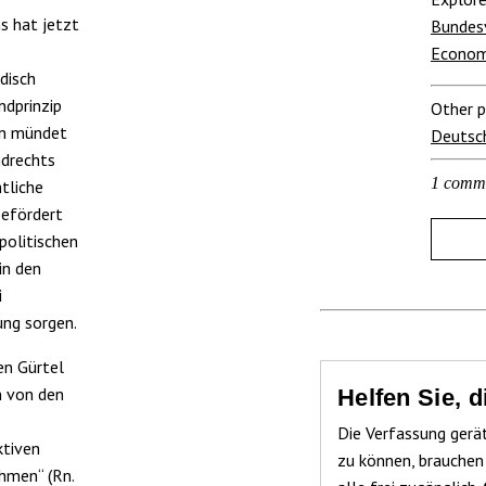
s hat jetzt
Bundes
Econom
disch
ndprinzip
Other p
en mündet
Deutsc
ndrechts
1 comm
htliche
befördert
politischen
in den
i
ung sorgen.
en Gürtel
n von den
Helfen Sie, 
Die Verfassung gerä
ktiven
zu können, brauchen
hmen“ (Rn.