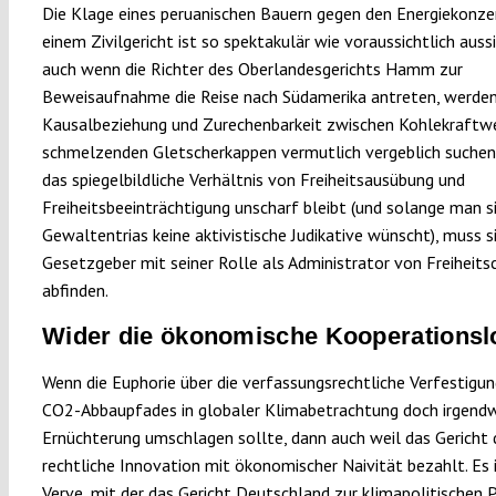
Die Klage eines peruanischen Bauern gegen den Energiekonz
einem Zivilgericht ist so spektakulär wie voraussichtlich auss
auch wenn die Richter des Oberlandesgerichts Hamm zur
Beweisaufnahme die Reise nach Südamerika antreten, werden 
Kausalbeziehung und Zurechenbarkeit zwischen Kohlekraftw
schmelzenden Gletscherkappen vermutlich vergeblich suchen
das spiegelbildliche Verhältnis von Freiheitsausübung und
Freiheitsbeeinträchtigung unscharf bleibt (und solange man si
Gewaltentrias keine aktivistische Judikative wünscht), muss s
Gesetzgeber mit seiner Rolle als Administrator von Freiheit
abfinden.
Wider die ökonomische Kooperationsl
Wenn die Euphorie über die verfassungsrechtliche Verfestigun
CO2-Abbaupfades in globaler Klimabetrachtung doch irgendw
Ernüchterung umschlagen sollte, dann auch weil das Gericht 
rechtliche Innovation mit ökonomischer Naivität bezahlt. Es i
Verve, mit der das Gericht Deutschland zur klimapolitischen P