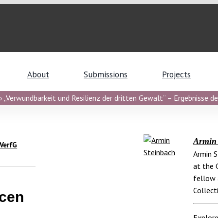
About
Submissions
Projects
 „Verwundbarkeit und Resilienz der dritten Gewalt“ – Ergebnisse de
Armin 
BVerfG
Armin S
at the 
fellow 
Collect
ncen
Explore