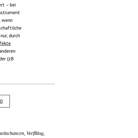
rt – bei
instrument
, wenn
schaftliche
nur, durch
ffekte
 anderen
der (zB
.
.0
heitschancen, VerfBlog,