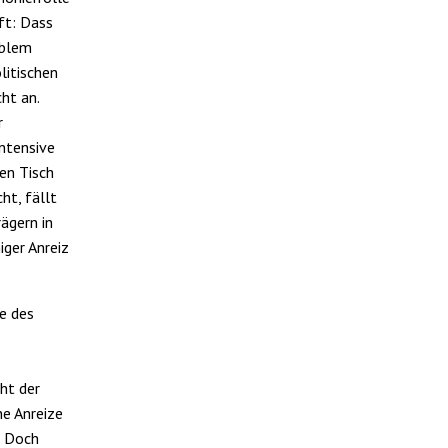
ft: Dass
oblem
litischen
ht an.
r
ntensive
en Tisch
ht, fällt
ägern in
ger Anreiz
e des
ht der
ne Anreize
. Doch