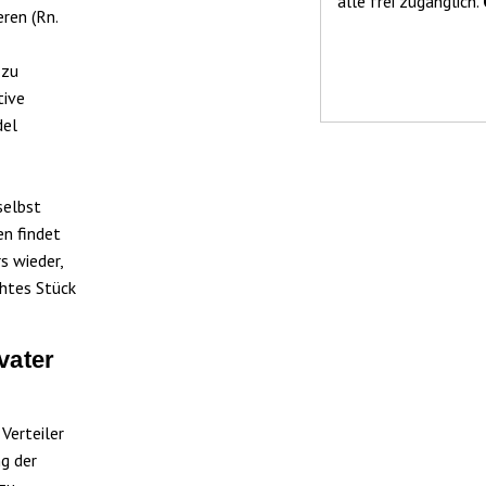
alle frei zugänglich.
ren (Rn.
 zu
tive
del
selbst
n findet
s wieder,
chtes Stück
vater
Verteiler
ng der