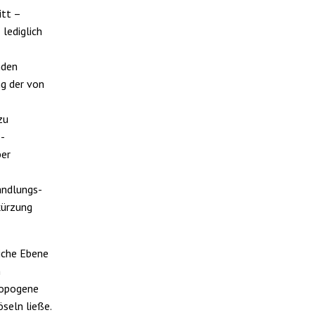
itt –
 lediglich
nden
ng der von
zu
2-
ber
andlungs-
kürzung
iche Ebene
m
ropogene
seln ließe.