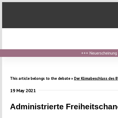
Skip
to
content
+++
Neuerscheinung ›
This article belongs to the debate »
Der Klimabeschluss des 
19 May 2021
Administrierte Freiheitscha