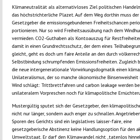
Klimaneutralität als alternativloses Ziel politischen Handeln
das höchstrichterliche Plazet. Auf dem Weg dorthin muss der
Gesetzgeber die emissionsgebundenen Freiheitschancen perio
portionieren. Nur so wird Freiheitsausübung nach dem Windhu
vermieden. CO2-Guthaben als Kontoauszug für Restfreiheit
damit in einen Grundrechtsschutz, der dem eines Teilhabegru
gleicht, geht es doch um faire Anteile an den durch völkerrec
Selbstbindung schrumpfenden Emissionsfreiheiten. Zugleich 
die neue intergenerationale Vorwirkungsdogmatik einen klima
Unilateralismus, der so manche ökonomische Binsenweisheit 
Wind schlägt: Trittbrettfahren und carbon leakage werden be
unilateralem Vorpreschen noch für klimapolitische Ernüchter
Mustergültig sputet sich der Gesetzgeber, den klimapolitisch
nicht nur länger, sondern auch enger zu schnallen. Angetriebe
Sporen des Gerichts sind ein legislatives laisser-faire, eine
gesetzgeberische Abstinenz keine Handlungsoption für den a
Umweltstaat. Er darf den Klimawandel nicht „tatenlos hinne