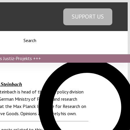
SUPPORT US
Search
s Justiz-Projekts
+++
Steinbach
teinbach is head of the fiscal policy division
German Ministry of Finance and research
at the Max Planck Institute for Research on
ive Goods. Opinions are entirely his own.
 posts related to this: