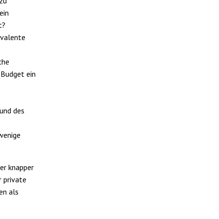
 zu
ein
t?
ivalente
che
-Budget ein
und des
 wenige
er knapper
 private
en als