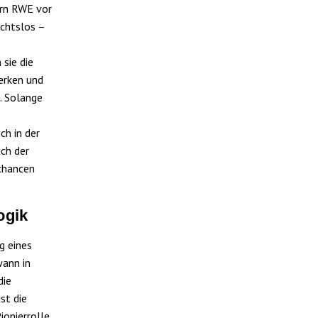
ern RWE vor
ichtslos –
sie die
erken und
. Solange
ch in der
ich der
schancen
ogik
g eines
ann in
die
st die
ionierrolle