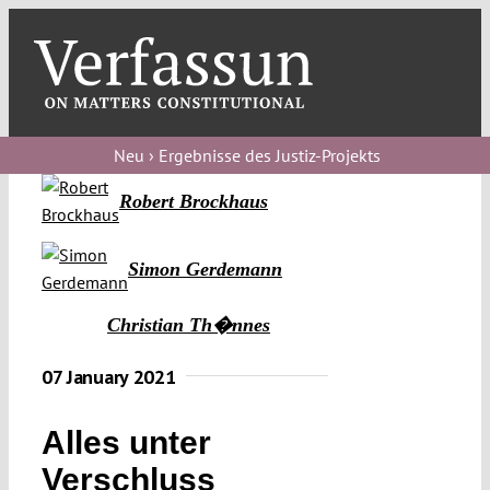
Skip
to
content
Toggl
Navig
Verfassungs
blog
Neu › Ergebnisse des Justiz-Projekts
Robert Brockhaus
Verfassungs
debate
Simon Gerdemann
Verfassungs
podcast
Christian Th�nnes
Verfassungs
07 January 2021
editorial
Alles unter
About
Verschluss