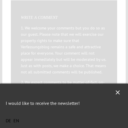
WRITE A COMMENT
1. We welcome your comments but you do so as
our guest. Please note that we will exercise our
property rights to make sure that
Verfassungsblog remains a safe and attractive
place for everyone. Your comment will not
appear immediately but will be moderated by us.
Just as with posts, we make a choice. That means
not all submitted comments will be published.
2. We expect comments to be matter-of-fact, on-
topic and free of sarcasm, innuendo and ad
personam arguments.
I would like to receive the newsletter!
3. Racist, sexist and otherwise discriminatory
comments will not be published.
DE
EN
4. Comments under pseudonym are allowed but
a valid email address is obligatory. The use of