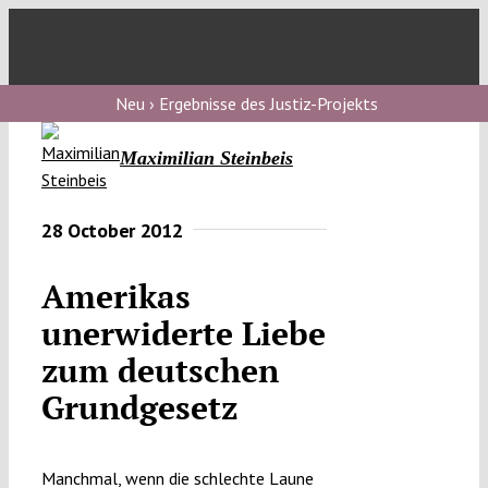
Skip
to
Toggl
content
Navig
Verfassungs
Neu › Ergebnisse des Justiz-Projekts
blog
Maximilian Steinbeis
Verfassungs
debate
28 October 2012
Verfassungs
podcast
Amerikas
unerwiderte Liebe
Verfassungs
editorial
zum deutschen
Grundgesetz
About
Manchmal, wenn die schlechte Laune
Submissions