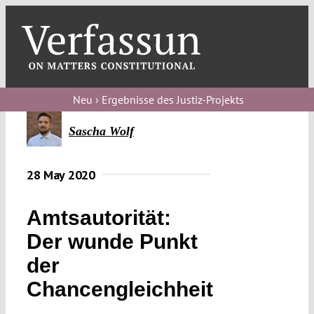
Skip
to
content
Toggl
Navig
V
Neu › Ergebnisse des Justiz-Projekts
V
Sascha Wolf
28 May 2020
V
Amtsautorität:
V
Der wunde Punkt
der
Chancengleichheit