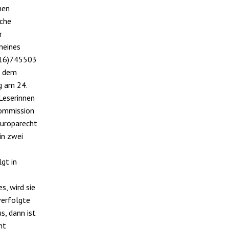
hen
sche
r
meines
2016)745503
it dem
g am 24.
Leserinnen
Kommission
Europarecht
in zwei
lgt in
s, wird sie
verfolgte
s, dann ist
ht