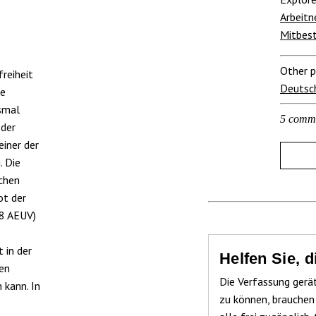
Arbeitn
Mitbes
Other p
reiheit
Deutsc
ie
esmal
5 comm
 der
einer der
. Die
chen
ot der
18 AEUV)
 in der
Helfen Sie, 
en
Die Verfassung gerä
 kann. In
zu können, brauchen