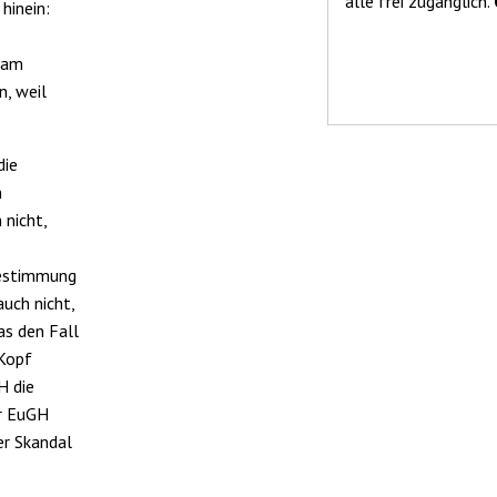
alle frei zugänglich.
hinein:
 am
n, weil
die
n
 nicht,
bestimmung
uch nicht,
as den Fall
 Kopf
H die
er EuGH
er Skandal