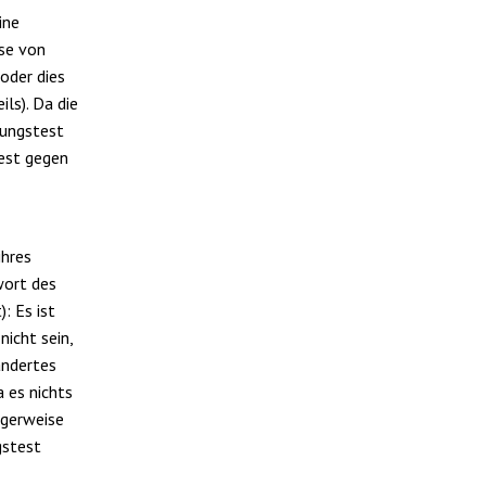
ine
ese von
oder dies
ls). Da die
rungstest
Test gegen
ihres
wort des
: Es ist
nicht sein,
ändertes
 es nichts
igerweise
gstest