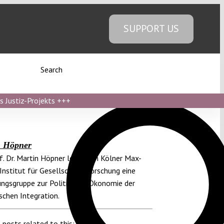
SUPPORT US
Search
s Justiz-Projekts
+++
n Höpner
of. Dr. Martin Höpner leitet am Kölner Max-
Institut für Gesellschaftsforschung eine
ngsgruppe zur Politischen Ökonomie der
schen Integration.
 posts related to this: