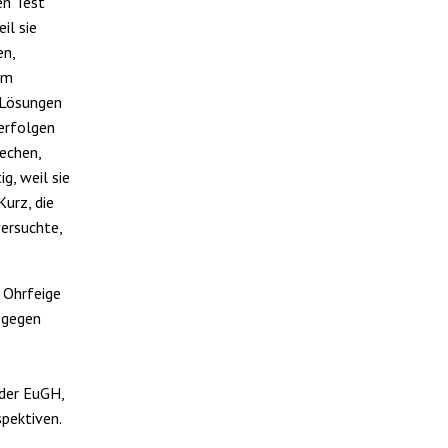
en Test
il sie
en,
em
 Lösungen
erfolgen
echen,
g, weil sie
Kurz, die
ersuchte,
e Ohrfeige
 gegen
 der EuGH,
pektiven.