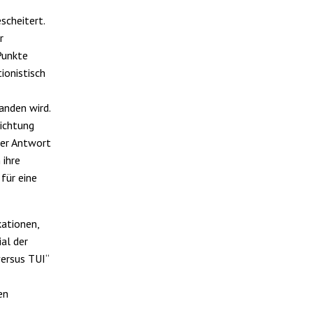
scheitert.
r
Punkte
ionistisch
tanden wird.
Richtung
ner Antwort
 ihre
für eine
kationen,
ial der
versus TUI“
en