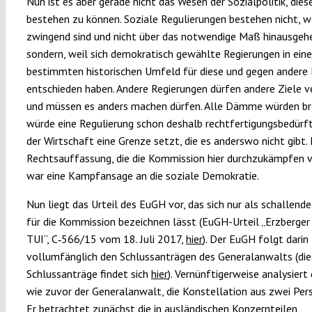
Nun ist es aber gerade nicht das Wesen der Sozialpolitik, dies
bestehen zu können. Soziale Regulierungen bestehen nicht, we
zwingend sind und nicht über das notwendige Maß hinausgeh
sondern, weil sich demokratisch gewählte Regierungen in ein
bestimmten historischen Umfeld für diese und gegen andere
entschieden haben. Andere Regierungen dürfen andere Ziele v
und müssen es anders machen dürfen. Alle Dämme würden br
würde eine Regulierung schon deshalb rechtfertigungsbedürfti
der Wirtschaft eine Grenze setzt, die es anderswo nicht gibt. 
Rechtsauffassung, die die Kommission hier durchzukämpfen v
war eine Kampfansage an die soziale Demokratie.
Nun liegt das Urteil des EuGH vor, das sich nur als schallend
für die Kommission bezeichnen lässt (EuGH-Urteil „Erzberger
TUI“, C
‑
566/15 vom 18. Juli 2017,
hier
). Der EuGH folgt darin
vollumfänglich den Schlussanträgen des Generalanwalts (die
Schlussanträge findet sich
hier
). Vernünftigerweise analysiert
wie zuvor der Generalanwalt, die Konstellation aus zwei Pers
Er betrachtet zunächst die in ausländischen Konzernteilen