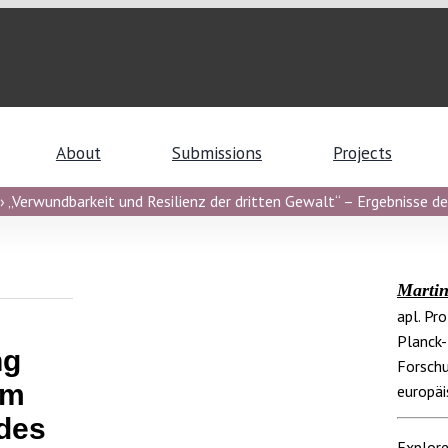
About
Submissions
Projects
 „Verwundbarkeit und Resilienz der dritten Gewalt“ – Ergebnisse de
Marti
apl. Pr
Planck-
ng
Forschu
em
europäi
 des
Explore