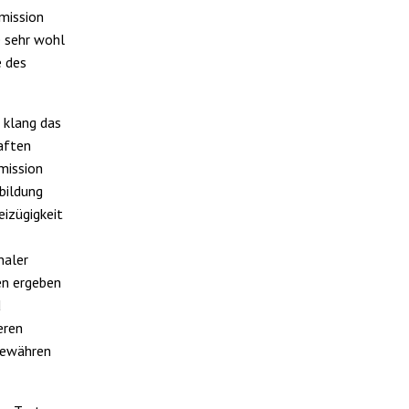
mmission
 sehr wohl
e des
 klang das
aften
mission
tbildung
izügigkeit
naler
en ergeben
d
eren
 bewähren