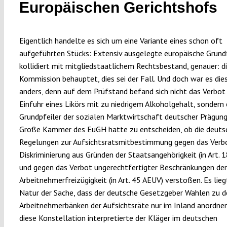
Europäischen Gerichtshofs
Eigentlich handelte es sich um eine Variante eines schon oft
aufgeführten Stücks: Extensiv ausgelegte europäische Grundf
kollidiert mit mitgliedstaatlichem Rechtsbestand, genauer: d
Kommission behauptet, dies sei der Fall. Und doch war es di
anders, denn auf dem Prüfstand befand sich nicht das Verbot
Einfuhr eines Likörs mit zu niedrigem Alkoholgehalt, sondern 
Grundpfeiler der sozialen Marktwirtschaft deutscher Prägung
Große Kammer des EuGH hatte zu entscheiden, ob die deuts
Regelungen zur Aufsichtsratsmitbestimmung gegen das Verb
Diskriminierung aus Gründen der Staatsangehörigkeit (in Art. 
und gegen das Verbot ungerechtfertigter Beschränkungen der
Arbeitnehmerfreizügigkeit (in Art. 45 AEUV) verstoßen. Es liegt
Natur der Sache, dass der deutsche Gesetzgeber Wahlen zu d
Arbeitnehmerbänken der Aufsichtsräte nur im Inland anordnen
diese Konstellation interpretierte der Kläger im deutschen