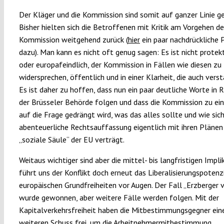
Der Kläger und die Kommission sind somit auf ganzer Linie ge
Bisher hielten sich die Betroffenen mit Kritik am Vorgehen de
Kommission weitgehend zurück (
hier
ein paar nachdrückliche 
dazu). Man kann es nicht oft genug sagen: Es ist nicht protekt
oder europafeindlich, der Kommission in Fällen wie diesen zu
widersprechen, öffentlich und in einer Klarheit, die auch vers
Es ist daher zu hoffen, dass nun ein paar deutliche Worte in 
der Brüsseler Behörde folgen und dass die Kommission zu ei
auf die Frage gedrängt wird, was das alles sollte und wie sich
abenteuerliche Rechtsauffassung eigentlich mit ihren Plänen 
„soziale Säule“ der EU verträgt.
Weitaus wichtiger sind aber die mittel- bis langfristigen Impli
führt uns der Konflikt doch erneut das Liberalisierungspotenz
europäischen Grundfreiheiten vor Augen. Der Fall „Erzberger 
wurde gewonnen, aber weitere Fälle werden folgen. Mit der
Kapitalverkehrsfreiheit haben die Mitbestimmungsgegner ein
weiteren Schuss frei, um die Arbeitnehmermitbestimmung