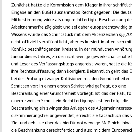
Zunächst hatte die Kommission dem Kläger in ihrer schriftlic
Eingabe an den EuGH ausnahmslos Recht gegeben: Die deut
Mitbestimmung wirke als ungerechtfertigte Beschränkung de
Arbeitnehmerfreizügigkeit und sei daher europarechtswidrig (
Wissens wurde das Schriftstück mit dem Aktenzeichen sj.j(
nicht offiziell veröffentlicht, aber es kursiert in allen sich m
Konflikt beschäftigenden Kreisen). In der mündlichen Anhörun
Januar dieses Jahres, zu der nicht wenige gewerkschaftsnahe 
und Leser des Verfassungsblogs angereist waren, hatte die 
ihre Rechtsauffassung dann korrigiert. Bekanntlich geht das 
bei der Prüfung etwaiger Kollisionen mit den Grundfreiheiten 
Schritten vor: In einem ersten Schritt wird gefragt, ob eine
Beschränkung einer Grundfreiheit vorliegt. Ist das der Fall, fo
einem zweiten Schritt ein Rechtfertigungstest. Verfolgt die
Beschränkung ein zwingendes Anliegen des Allgemeininteresse
diskriminierungsfrei angewendet, erreicht sie tatsächlich das 
Ziel und geht sie über das hierfür notwendige Maß nicht hinau
die Beschränkung gerechtfertigt und also mit dem Europarec