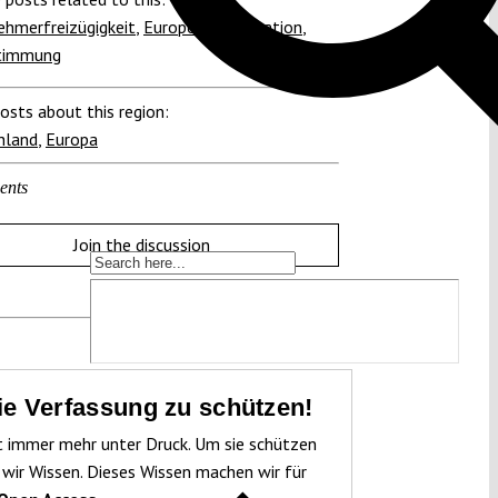
ehmerfreizügigkeit
,
European Integration
,
timmung
osts about this region:
hland
,
Europa
ents
Join the discussion
die Verfassung zu schützen!
t immer mehr unter Druck. Um sie schützen
 wir Wissen. Dieses Wissen machen wir für