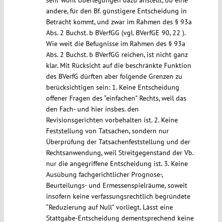
sehr wohl Überlegungen dazu anstellt, ob eine
andere, für den Bf. günstigere Entscheidung in
Betracht kommt, und zwar im Rahmen des § 93a
Abs. 2 Buchst. b BVerfGG (vgl. BVerfGE 90, 22 ).
Wie weit die Befugnisse im Rahmen des § 93a
Abs. 2 Buchst. b BVerfGG reichen, ist nicht ganz
klar. Mit Rücksicht auf die beschränkte Funktion
des BVerfG dürften aber folgende Grenzen zu
berücksichtigen sein: 1. Keine Entscheidung
offener Fragen des “einfachen” Rechts, weil das
den Fach- und hier insbes. den
Revisionsgerichten vorbehalten ist. 2. Keine
Feststellung von Tatsachen, sondern nur
Überprüfung der Tatsachenfeststellung und der
Rechtsanwendung, weil Streitgegenstand der Vb.
nur die angegriffene Entscheidung ist. 3. Keine
Ausübung fachgerichtlicher Prognose-,
Beurteilungs- und Ermessenspielräume, soweit
insofern keine verfassungsrechtlich begründete
“Reduzierung auf Null” vorliegt. Lässt eine
Stattgabe-Entscheidung dementsprechend keine