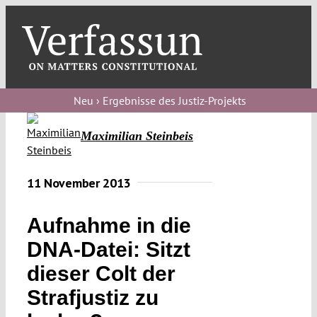
Skip
to
content
Toggl
Navig
Verfassungs
blog
Neu › Ergebnisse des Justiz-Projekts
Verfassungs
Maximilian Steinbeis
debate
Verfassungs
11 November 2013
podcast
Aufnahme in die
Verfassungs
DNA-Datei: Sitzt
editorial
dieser Colt der
About
Strafjustiz zu