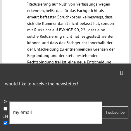
“Reduzierung auf Null” von Verfassungs wegen
erkennen, heißt das für das Fachgericht als
erneut befasster Spruchkörper keineswegs, dass
sich die Kammer damit nicht befasst hat, sondern
mit Rücksicht auf BVerfGE 90, 22 , dass eine
solche Reduzierung nicht hat festgestellt werden
können und dass das Fachgericht innerhalb der
der Entscheidung zu entnehmenden Grenzen der
Begründung und der stets bestehenden
Rechtsbindung frei ist, eine neue Entscheidung
zu treffen.
2. Ob man die Prüfungstiefe auch materiell oder,
I would like to receive the newsletter!
was § 93a Abs. 2 Buchst b BVerfGG nahezulegen
scheint, allein prozessual herleitet, ist mit
Rücksicht auf die prozessuale Dimension aller
DE
Grundrechte bedeutungslos.
3. Wenn jedes Ergebnis begründbar wäre und
EN
nicht lediglich eine bestimmte Menge der
denkbaren Ergebnisse, auf welcher Basis soll sich