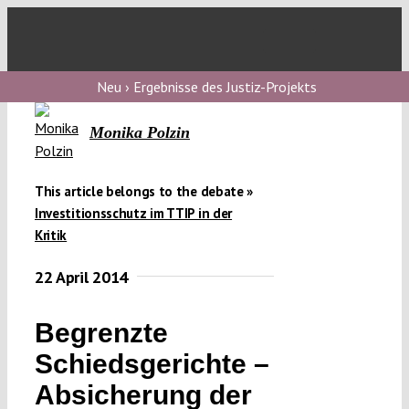
Skip
to
Toggl
content
Navig
V
Neu › Ergebnisse des Justiz-Projekts
Monika Polzin
V
This article belongs to the debate »
V
Investitionsschutz im TTIP in der
Kritik
22 April 2014
V
Begrenzte
Schiedsgerichte –
Absicherung der