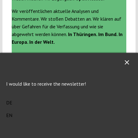
Wir veröffentlichen aktuelle Analysen und
Kommentare. Wir stoßen Debatten an. Wir klären auf
über Gefahren für die Verfassung und wie sie
abgewehrt werden können.
In Thüringen. Im Bund. In
Europa. In der Welt.
Dafür brauchen wir Ihre Unterstützung!
Jetzt spenden!
I would like to receive the newsletter!
One Comment
DE
Michael Bouteiller
Sat 11 Jan 2020 at 02:36
EN
Weshalb benötigt man überhaupt die
Subjektivierung solcher Allgemeinbegriffe wie