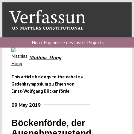
Skip
to
content
Toggl
Navig
Verfassungs
blog
Neu › Ergebnisse des Justiz-Projekts
Verfassungs
Mathias Hong
debate
Verfassungs
This article belongs to the debate »
Gedenksymposium zu Ehren von
podcast
Ernst-Wolfgang Böckenförde
Verfassungs
09 May 2019
editorial
About
Böckenförde, der
Ausnahmezustand