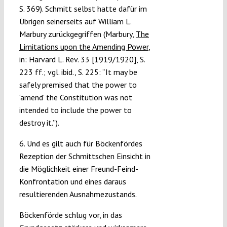
S. 369). Schmitt selbst hatte dafür im
Übrigen seinerseits auf William L.
Marbury zurückgegriffen (Marbury,
The
Limitations upon the Amending Power
,
in: Harvard L. Rev. 33 [1919/1920], S.
223 ff.; vgl. ibid., S. 225: “It may be
safely premised that the power to
‘amend’ the Constitution was not
intended to include the power to
destroy it.”).
6. Und es gilt auch für Böckenfördes
Rezeption der Schmittschen Einsicht in
die Möglichkeit einer Freund-Feind-
Konfrontation und eines daraus
resultierenden Ausnahmezustands.
Böckenförde schlug vor, in das