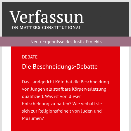
Skip
to
content
Toggl
Navig
Verfassungs
blog
Neu › Ergebnisse des Justiz-Projekts
Verfassungs
DEBATE
debate
Die Beschneidungs-Debatte
Verfassungs
Das Landgericht Köln hat die Beschneidung
podcast
von Jungen als strafbare Körperverletzung
Verfassungs
qualifiziert. Was ist von dieser
editorial
Entscheidung zu halten? Wie verhält sie
sich zur Religionsfreiheit von Juden und
Muslimen?
About