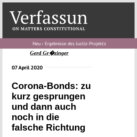
Skip
to
content
Toggl
Navig
Verfassungs
blog
Neu › Ergebnisse des Justiz-Projekts
Gerd Gr�zinger
Verfassungs
debate
07 April 2020
Verfassungs
Corona-Bonds: zu
podcast
kurz gesprungen
Verfassungs
und dann auch
editorial
noch in die
About
falsche Richtung