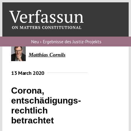
Skip
to
content
Toggl
Navig
Verfassungs
blog
Neu › Ergebnisse des Justiz-Projekts
Verfassungs
Matthias Cornils
debate
13 March 2020
Verfassungs
podcast
Corona,
Verfassungs
entschädigungs­
editorial
rechtlich
About
betrachtet