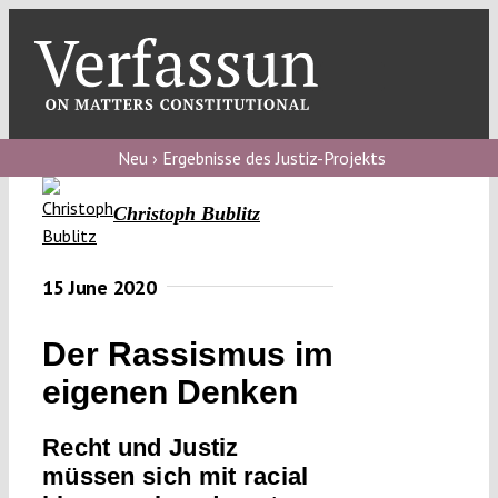
Skip
to
content
Toggl
Navig
Verfassungs
blog
Neu › Ergebnisse des Justiz-Projekts
Verfassungs
Christoph Bublitz
debate
Verfassungs
15 June 2020
podcast
Der Rassismus im
Verfassungs
eigenen Denken
editorial
Recht und Justiz
About
müssen sich mit racial