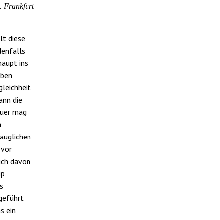
. Frankfurt
lt diese
denfalls
haupt ins
eben
gleichheit
ann die
euer mag
n
tauglichen
 vor
ich davon
ip
ls
geführt
s ein