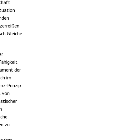
chaft
ituation
enden
zerreißen,
isch Gleiche
er
Fähigkeit
dament der
ich im
nz-Prinzip
l von
astischer
h
iche
en zu
 jedem