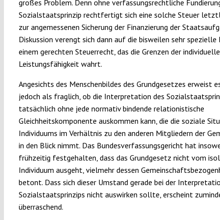
großes Problem. Denn ohne verfassungsrechtliche Fundierun
Sozialstaatsprinzip rechtfertigt sich eine solche Steuer letztl
zur angemessenen Sicherung der Finanzierung der Staatsaufg
Diskussion verengt sich dann auf die bisweilen sehr spezielle
einem gerechten Steuerrecht, das die Grenzen der individuell
Leistungsfähigkeit wahrt.
Angesichts des Menschenbildes des Grundgesetzes erweist es
jedoch als fraglich, ob die Interpretation des Sozialstaatsprin
tatsächlich ohne jede normativ bindende relationistische
Gleichheitskomponente auskommen kann, die die soziale Situ
Individuums im Verhältnis zu den anderen Mitgliedern der Ge
in den Blick nimmt. Das Bundesverfassungsgericht hat insowe
frühzeitig festgehalten, dass das Grundgesetz nicht vom isol
Individuum ausgeht, vielmehr dessen Gemeinschaftsbezogen
betont. Dass sich dieser Umstand gerade bei der Interpretati
Sozialstaatsprinzips nicht auswirken sollte, erscheint zumind
überraschend.