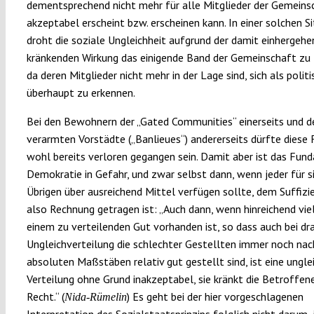
dementsprechend nicht mehr für alle Mitglieder der Gemeins
akzeptabel erscheint bzw. erscheinen kann. In einer solchen S
droht die soziale Ungleichheit aufgrund der damit einhergeh
kränkenden Wirkung das einigende Band der Gemeinschaft zu 
da deren Mitglieder nicht mehr in der Lage sind, sich als polit
überhaupt zu erkennen.
Bei den Bewohnern der „Gated Communities“ einerseits und d
verarmten Vorstädte („Banlieues“) andererseits dürfte diese 
wohl bereits verloren gegangen sein. Damit aber ist das Fun
Demokratie in Gefahr, und zwar selbst dann, wenn jeder für s
Übrigen über ausreichend Mittel verfügen sollte, dem Suffizie
also Rechnung getragen ist: „Auch dann, wenn hinreichend vie
einem zu verteilenden Gut vorhanden ist, so dass auch bei dr
Ungleichverteilung die schlechter Gestellten immer noch nac
absoluten Maßstäben relativ gut gestellt sind, ist eine ungle
Verteilung ohne Grund inakzeptabel, sie kränkt die Betroffen
Recht.“ (
) Es geht bei der hier vorgeschlagenen
Nida-Rümelin
Interpretation des Sozialstaatsprinzips folglich nicht darum,