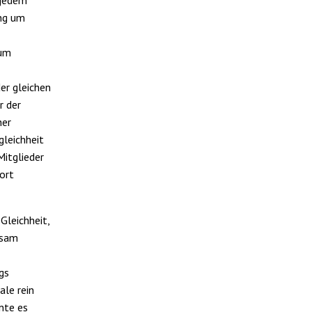
ung um
rum
er gleichen
r der
her
leichheit
Mitglieder
ort
Gleichheit,
ksam
gs
ale rein
nte es