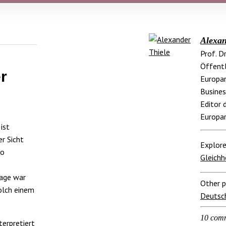
Alexan
Prof. D
Öffentl
r
Europar
Busines
Editor 
Europar
ist
er Sicht
Explore
so
Gleichh
rage war
Other p
olch einem
Deutsc
10 com
terpretiert