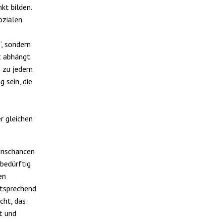
kt bilden.
ozialen
, sondern
t abhängt.
s zu jedem
 sein, die
r gleichen
benschancen
bedürftig
en
ntsprechend
cht, das
t und