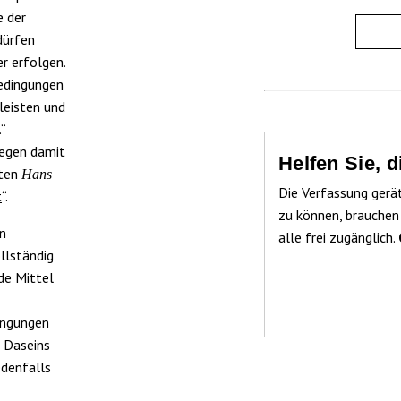
e der
dürfen
er erfolgen.
bedingungen
leisten und
“
iegen damit
Helfen Sie, 
rten
Hans
Die Verfassung gerä
t
“.
zu können, brauchen
en
alle frei zugänglich.
llständig
de Mittel
ingungen
 Daseins
edenfalls