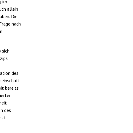
g im
ich allein
aben. Die
 Frage nach
en
 sich
zips
ation des
meinschaft
it bereits
ierten
heit
on des
est