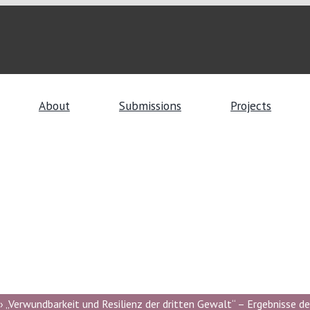
About
Submissions
Projects
 „Verwundbarkeit und Resilienz der dritten Gewalt“ – Ergebnisse de