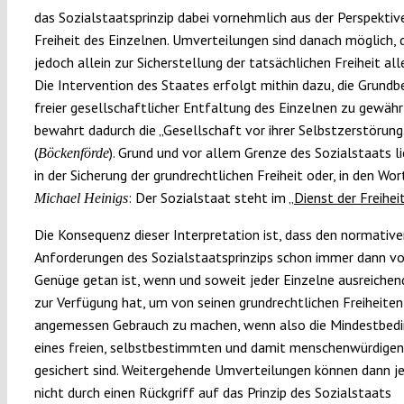
das Sozialstaatsprinzip dabei vornehmlich aus der Perspektiv
Freiheit des Einzelnen. Umverteilungen sind danach möglich, 
jedoch allein zur Sicherstellung der tatsächlichen Freiheit all
Die Intervention des Staates erfolgt mithin dazu, die Grund
freier gesellschaftlicher Entfaltung des Einzelnen zu gewähr
bewahrt dadurch die „Gesellschaft vor ihrer Selbstzerstörung.
(
). Grund und vor allem Grenze des Sozialstaats l
Böckenförde
in der Sicherung der grundrechtlichen Freiheit oder, in den Wo
: Der Sozialstaat steht im „
Dienst der Freihei
Michael Heinigs
Die Konsequenz dieser Interpretation ist, dass den normativ
Anforderungen des Sozialstaatsprinzips schon immer dann vo
Genüge getan ist, wenn und soweit jeder Einzelne ausreichen
zur Verfügung hat, um von seinen grundrechtlichen Freiheiten
angemessen Gebrauch zu machen, wenn also die Mindestbed
eines freien, selbstbestimmten und damit menschenwürdigen
gesichert sind. Weitergehende Umverteilungen können dann j
nicht durch einen Rückgriff auf das Prinzip des Sozialstaats