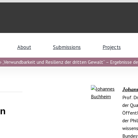
About
Submissions
Projects
 „Verwundbarkeit und Resilienz der dritten Gewalt“ – Ergebnisse de
Johan
Prof. D
der Qua
en
Öffentl
der Phi
wissens
Bundesv