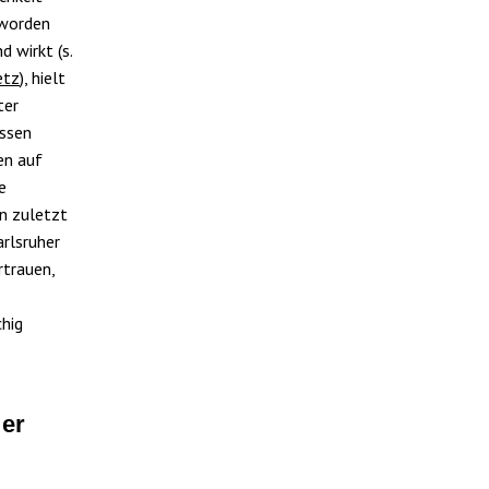
eworden
 wirkt (s.
etz
), hielt
ter
essen
en auf
e
en zuletzt
rlsruher
rtrauen,
chig
s
ler