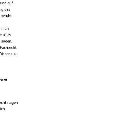
 und auf
ng des
 beruht
nn die
e aktiv
 sagen.
 Fachrecht
 Distanz zu
barer
echtslagen
ich