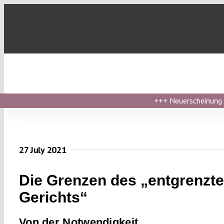
Skip
to
content
+++
Neuerscheinung ›
27 July 2021
Die Grenzen des „entgrenzt
Gerichts“
Von der Notwendigkeit