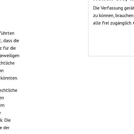
Die Verfassung gerä
zu können, brauchen
alle frei zugänglich.
führten
, dass die
 für die
jeweiligen
chtliche
nn
n könnten.
echtliche
en
dem
e
k. Die
e der