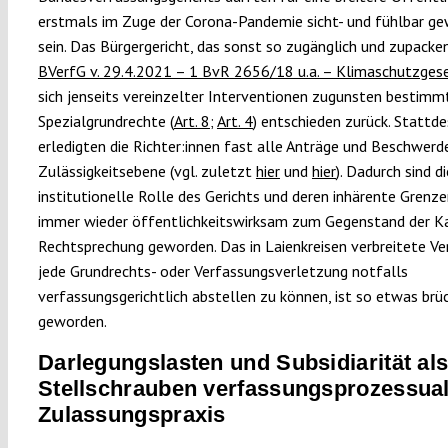
erstmals im Zuge der Corona-Pandemie sicht- und fühlbar g
sein. Das Bürgergericht, das sonst so zugänglich und zupackend
BVerfG v. 29.4.2021 – 1 BvR 2656/18 u.a. – Klimaschutzges
sich jenseits vereinzelter Interventionen zugunsten bestimm
Spezialgrundrechte (
Art. 8
;
Art. 4
) entschieden zurück. Stattd
erledigten die Richter:innen fast alle Anträge und Beschwerd
Zulässigkeitsebene (vgl. zuletzt
hier
und
hier
). Dadurch sind di
institutionelle Rolle des Gerichts und deren inhärente Grenz
immer wieder öffentlichkeitswirksam zum Gegenstand der Ka
Rechtsprechung geworden. Das in Laienkreisen verbreitete Ve
jede Grundrechts- oder Verfassungsverletzung notfalls
verfassungsgerichtlich abstellen zu können, ist so etwas brü
geworden.
Darlegungslasten und Subsidiarität al
Stellschrauben verfassungsprozessua
Zulassungspraxis