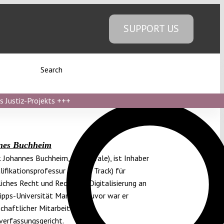
SUPPORT US
Search
s Justiz-Projekts
+++
nes Buchheim
r. Johannes Buchheim, LL.M. (Yale), ist Inhaber
lifikationsprofessur (Tenure Track) für
iches Recht und Recht der Digitalisierung an
lipps-Universität Marburg. Zuvor war er
chaftlicher Mitarbeiter am
erfassungsgericht.