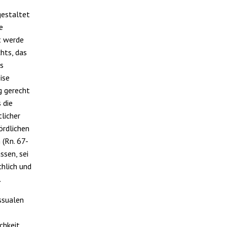
gestaltet
e
t werde
hts, das
ls
ise
g gerecht
 die
licher
ördlichen
 (Rn. 67-
ssen, sei
hlich und
.
ssualen
chkeit