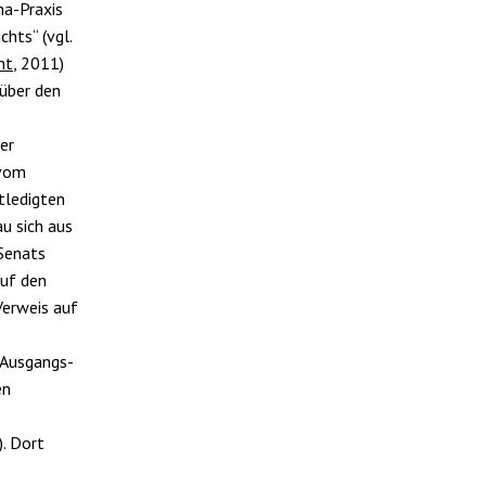
na-Praxis
hts“ (vgl.
ht
, 2011)
über den
er
 vom
ntledigten
au sich aus
Senats
auf den
Verweis auf
 Ausgangs-
en
. Dort