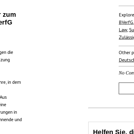
r zum
Explore
erfG
BVerfG
Law
,
Su
Zulässi
gen die
Other p
tzung
Deutsc
No Com
hre, in dem
 Aus
eine
rungen in
annende und
Helfen Sie, 