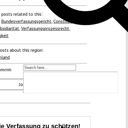
 posts related to this:
,
Bundesverfassungsgericht
,
Constitutional
bsidiarität
,
Verfassungsprozessrecht
,
gkeit
osts about this region:
hland
ments
Join the discussion
die Verfassung zu schützen!