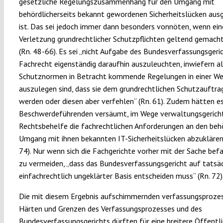
gesetzliche Regelungszusammenhang für den Umgang mit
behördlicherseits bekannt gewordenen Sicherheitslücken aus
ist. Das sei jedoch immer dann besonders vonnöten, wenn ein
Verletzung grundrechtlicher Schutzpflichten geltend gemach
(Rn. 48-66). Es sei „nicht Aufgabe des Bundesverfassungsgeric
Fachrecht eigenständig daraufhin auszuleuchten, inwiefern a
Schutznormen in Betracht kommende Regelungen in einer We
auszulegen sind, dass sie dem grundrechtlichen Schutzauftra
werden oder diesen aber verfehlen“ (Rn. 61). Zudem hätten es
Beschwerdeführenden versäumt, im Wege verwaltungsgericht
Rechtsbehelfe die fachrechtlichen Anforderungen an den beh
Umgang mit ihnen bekannten IT-Sicherheitslücken abzuklären
74). Nur wenn sich die Fachgerichte vorher mit der Sache befa
zu vermeiden, „dass das Bundesverfassungsgericht auf tatsäc
einfachrechtlich ungeklärter Basis entscheiden muss“ (Rn. 72)
Die mit diesem Ergebnis aufschimmernden verfassungsproze
Härten und Grenzen des Verfassungsprozesses und des
Bundesverfassungsgerichts dürften für eine breitere Öffentli