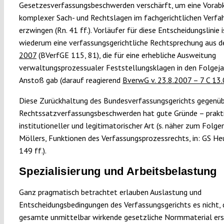
Gesetzesverfassungsbeschwerden verschärft, um eine Vorab
komplexer Sach- und Rechtslagen im fachgerichtlichen Verfa
erzwingen (Rn. 41 ff.). Vorläufer für diese Entscheidungslinie i
wiederum eine verfassungsgerichtliche Rechtsprechung aus d
2007
(BVerfGE 115, 81), die für eine erhebliche Ausweitung
verwaltungsprozessualer Feststellungsklagen in den Folgej
Anstoß gab (darauf reagierend
BverwG v. 23.8.2007 – 7 C 13
Diese Zurückhaltung des Bundesverfassungsgerichts gegenü
Rechtssatzverfassungsbeschwerden hat gute Gründe – prakti
institutioneller und legitimatorischer Art (s. näher zum Folg
Möllers, Funktionen des Verfassungsprozessrechts, in: GS Heu
149 ff.).
Spezialisierung und Arbeitsbelastung
Ganz pragmatisch betrachtet erlauben Auslastung und
Entscheidungsbedingungen des Verfassungsgerichts es nicht, 
gesamte unmittelbar wirkende gesetzliche Normmaterial er