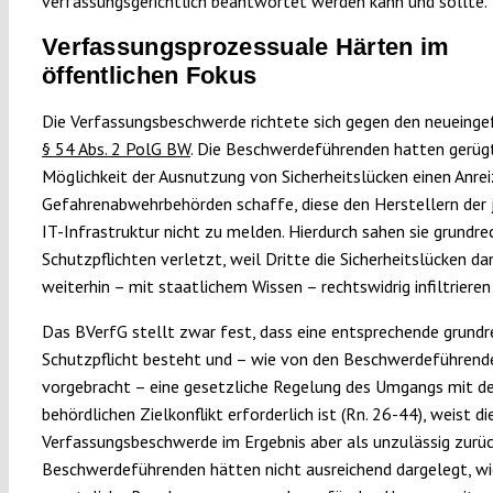
verfassungsgerichtlich beantwortet werden kann und sollte.
Verfassungsprozessuale Härten im
öffentlichen Fokus
Die Verfassungsbeschwerde richtete sich gegen den neueinge
§ 54 Abs. 2 PolG BW
. Die Beschwerdeführenden hatten gerügt
Möglichkeit der Ausnutzung von Sicherheitslücken einen Anreiz
Gefahrenabwehrbehörden schaffe, diese den Herstellern der 
IT-Infrastruktur nicht zu melden. Hierdurch sahen sie grundre
Schutzpflichten verletzt, weil Dritte die Sicherheitslücken da
weiterhin – mit staatlichem Wissen – rechtswidrig infiltriere
Das BVerfG stellt zwar fest, dass eine entsprechende grundr
Schutzpflicht besteht und – wie von den Beschwerdeführend
vorgebracht – eine gesetzliche Regelung des Umgangs mit 
behördlichen Zielkonflikt erforderlich ist (Rn. 26-44), weist di
Verfassungsbeschwerde im Ergebnis aber als unzulässig zurüc
Beschwerdeführenden hätten nicht ausreichend dargelegt, wi