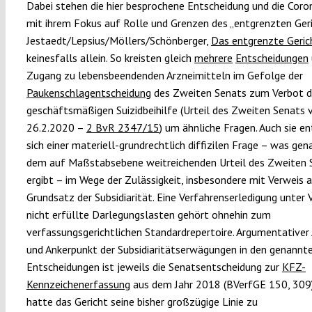
Dabei stehen die hier besprochene Entscheidung und die Coro
mit ihrem Fokus auf Rolle und Grenzen des „entgrenzten Geric
Jestaedt/Lepsius/Möllers/Schönberger,
Das entgrenzte Geric
keinesfalls allein. So kreisten gleich
mehrere
Entscheidungen
Zugang zu lebensbeendenden Arzneimitteln im Gefolge der
Paukenschlagentscheidung
des Zweiten Senats zum Verbot d
geschäftsmäßigen Suizidbeihilfe (Urteil des Zweiten Senats
26.2.2020 –
2 BvR 2347/15
) um ähnliche Fragen. Auch sie e
sich einer materiell-grundrechtlich diffizilen Frage – was gen
dem auf Maßstabsebene weitreichenden Urteil des Zweiten 
ergibt – im Wege der Zulässigkeit, insbesondere mit Verweis 
Grundsatz der Subsidiarität. Eine Verfahrenserledigung unter 
nicht erfüllte Darlegungslasten gehört ohnehin zum
verfassungsgerichtlichen Standardrepertoire. Argumentativer
und Ankerpunkt der Subsidiaritätserwägungen in den genannt
Entscheidungen ist jeweils die Senatsentscheidung zur
KFZ-
Kennzeichenerfassung
aus dem Jahr 2018 (BVerfGE 150, 309)
hatte das Gericht seine bisher großzügige Linie zu