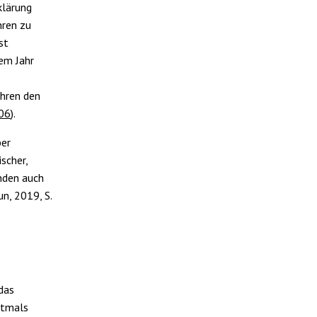
klärung
hren zu
st
em Jahr
ahren den
.06
).
ber
scher,
enden auch
n, 2019, S.
das
stmals