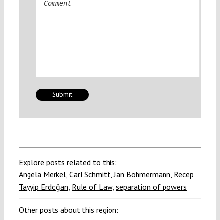
Explore posts related to this:
Angela Merkel
,
Carl Schmitt
,
Jan Böhmermann
,
Recep
Tayyip Erdoğan
,
Rule of Law
,
separation of powers
Other posts about this region: