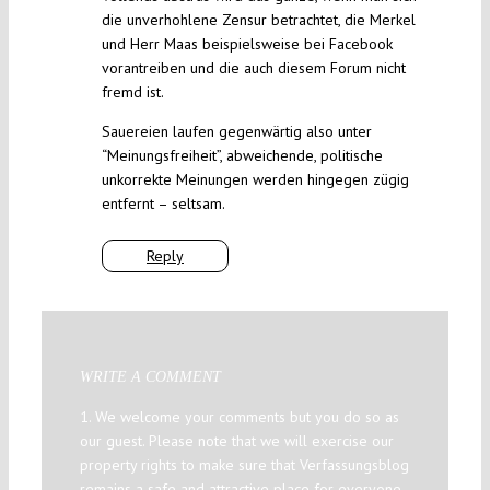
die unverhohlene Zensur betrachtet, die Merkel
und Herr Maas beispielsweise bei Facebook
vorantreiben und die auch diesem Forum nicht
fremd ist.
Sauereien laufen gegenwärtig also unter
“Meinungsfreiheit”, abweichende, politische
unkorrekte Meinungen werden hingegen zügig
entfernt – seltsam.
Reply
WRITE A COMMENT
1. We welcome your comments but you do so as
our guest. Please note that we will exercise our
property rights to make sure that Verfassungsblog
remains a safe and attractive place for everyone.