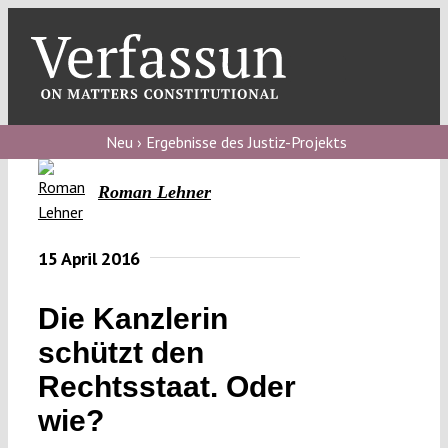
Skip
to
content
Toggl
Navig
Verfassungs
blog
Neu › Ergebnisse des Justiz-Projekts
Verfassungs
Roman Lehner
debate
Verfassungs
15 April 2016
podcast
Die Kanzlerin
Verfassungs
schützt den
editorial
Rechtsstaat. Oder
About
wie?