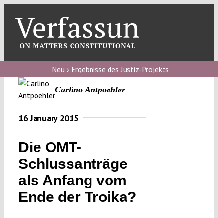
Skip
to
content
Toggl
Navig
Verfassungs
blog
Neu › Ergebnisse des Justiz-Projekts
Carlino Antpoehler
Verfassungs
debate
16 January 2015
Verfassungs
podcast
Die OMT-
Verfassungs
Schlussanträge
editorial
als Anfang vom
Ende der Troika?
About