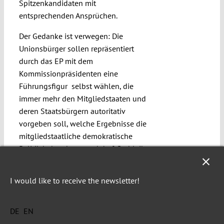
Spitzenkandidaten mit
entsprechenden Ansprüchen.
Der Gedanke ist verwegen: Die
Unionsbürger sollen repräsentiert
durch das EP mit dem
Kommissionpräsidenten eine
Führungsfigur selbst wählen, die
immer mehr den Mitgliedstaaten und
deren Staatsbürgern autoritativ
vorgeben soll, welche Ergebnisse die
mitgliedstaatliche demokratische
Politik haben kann und darf. So bleibt
es zwar bei der kommissarischen
Beaufsichtigung mitgliedstaatlicher
I would like to receive the newsletter!
Demokratien, die sich nun aber
dadurch legitimieren soll, dass die
DE
EN
Leitfigur der Aufsichtsbehörde
demokratisch gewählt wird. Sollen wir