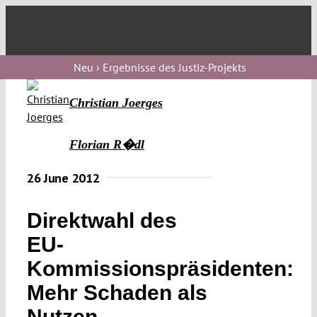
Skip
to
Toggl
content
Navig
Verfassungs
Neu › Ergebnisse des Justiz-Projekts
blog
Christian Joerges
Verfassungs
debate
Florian R�dl
Verfassungs
26 June 2012
podcast
Verfassungs
Direktwahl des
editorial
EU-
Kommissionspräsidenten:
About
Mehr Schaden als
Nutzen
Submissions