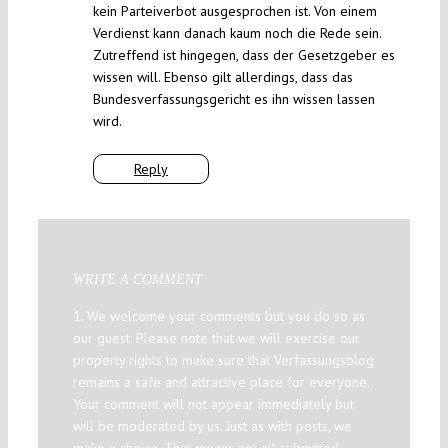
kein Parteiverbot ausgesprochen ist. Von einem
Verdienst kann danach kaum noch die Rede sein.
Zutreffend ist hingegen, dass der Gesetzgeber es
wissen will. Ebenso gilt allerdings, dass das
Bundesverfassungsgericht es ihn wissen lassen
wird.
Reply
WRITE A COMMENT
1. We welcome your comments but you do so as
our guest. Please note that we will exercise our
property rights to make sure that Verfassungsblog
remains a safe and attractive place for everyone.
Your comment will not appear immediately but
will be moderated by us. Just as with posts, we