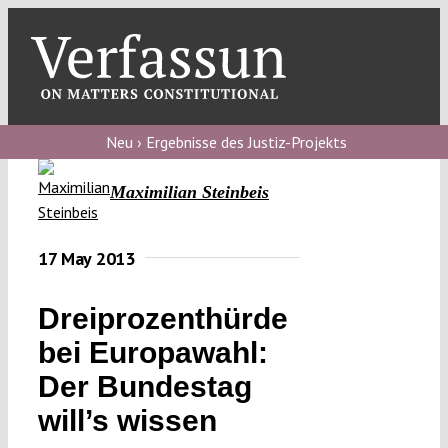
Skip
to
content
Toggl
Navig
Verfassungs
blog
Neu › Ergebnisse des Justiz-Projekts
Verfassungs
Maximilian Steinbeis
debate
Verfassungs
17 May 2013
podcast
Dreiprozenthürde
Verfassungs
bei Europawahl:
editorial
Der Bundestag
About
will’s wissen