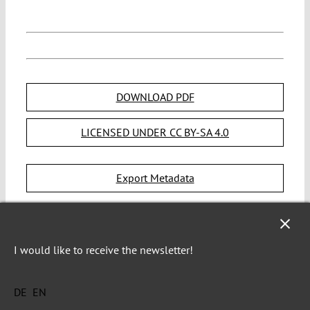
DOWNLOAD PDF
LICENSED UNDER CC BY-SA 4.0
Export Metadata
SUGGESTED CITATION
Husein, Timur:
Scheitert
„Deutsche Wohnen & Co enteignen“ an ungültigen
I would like to receive the newsletter!
Stimmen?: Teilnahmerecht von Ausländern am
2021/6/26,
Volksgesetzgebungsverfahren, VerfBlog,
DE
EN
https://staging.verfassungsblog.de/dw-stimmen/,