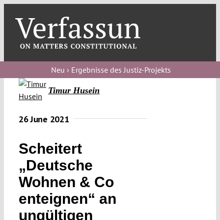
Skip
to
content
Toggl
Navig
Verfassungs
blog
Neu › Ergebnisse des Justiz-Projekts
Timur Husein
Verfassungs
debate
26 June 2021
Verfassungs
podcast
Scheitert
Verfassungs
„Deutsche
editorial
Wohnen & Co
enteignen“ an
About
ungültigen