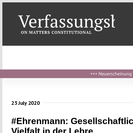
Skip
to
content
+++
Neuerscheinung ›
23 July 2020
#Ehrenmann: Gesellschaftli
Vielfalt in der Lehre