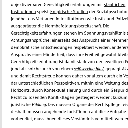
objektivierbaren Gerechtigkeitserfahrungen mit
staatlichen
Institutionen
speist.
Empirische Studien
der Sozialpsycholog
je höher das Vertrauen in Institutionen wie Justiz und Polizei
ausgeprägter die Normbefolgungsbereitschaft. Die
Gerechtigkeitserfahrungen stehen im Spannungsverhältnis 
Achtungsansprüche: einerseits des Anspruchs einer Mehrheit
demokratische Entscheidungen respektiert werden, anderers
Anspruchs einer Minderheit, dass ihre Freiheit gewahrt bleibt
Gerechtigkeitserfahrung ist damit stark von der jeweiligen P
(und als solche auch von einem
) geprägt. A
self-serving bias
und damit Rechtstreue können daher vor allem durch ein Ve
der unterschiedlichen Perspektiven, mithin eine Weitung de
Horizonts, durch Kontextualisierung und durch ein Gespür 
Recht zu lösenden Konfliktlagen gesteigert werden; kurzum
juristische
. Das müssen Organe der Rechtspflege lei
Bildung
deshalb müssen angehende Jurist*innen auf diese Aufgabe
vorbereitet, muss ihnen dieses Verständnis vermittelt werde