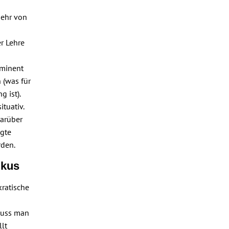
mehr von
r Lehre
ominent
 (was für
 ist).
tuativ.
darüber
igte
rden.
okus
ratische
muss man
llt