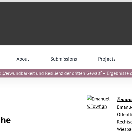
About
Submissions
Projects
 „Verwundbarkeit und Resilienz der dritten Gewalt“ – Ergebnisse de
Emanue
Emanuel
Öffentl
che
Rechts
Wiesba