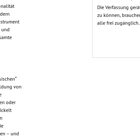
nalität
Die Verfassung gerä
­dern
zu können, brauchen
Instrument
alle frei zugänglich
- und
esamte
sischen“
ildung von
e
nen oder
ickelt
en
ie
nen – und