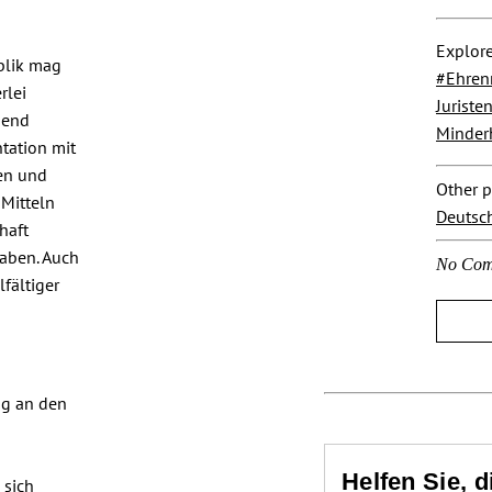
Explore
blik mag
#Ehre
rlei
Juriste
send
Minderh
tation mit
ten und
Other p
 Mitteln
Deutsc
haft
haben. Auch
No Com
fältiger
ng an den
Helfen Sie, 
 sich