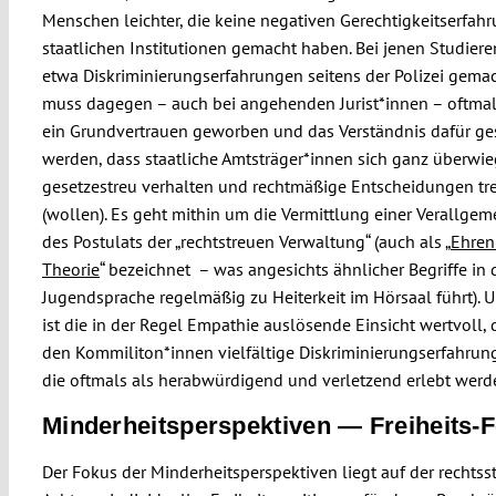
Menschen leichter, die keine negativen Gerechtigkeitserfah
staatlichen Institutionen gemacht haben. Bei jenen Studiere
etwa Diskriminierungserfahrungen seitens der Polizei gema
muss dagegen – auch bei angehenden Jurist*innen – oftmal
ein Grundvertrauen geworben und das Verständnis dafür ge
werden, dass staatliche Amtsträger*innen sich ganz überwi
gesetzestreu verhalten und rechtmäßige Entscheidungen tr
(wollen). Es geht mithin um die Vermittlung einer Verallge
des Postulats der „rechtstreuen Verwaltung“ (auch als „
Ehre
Theorie
“ bezeichnet – was angesichts ähnlicher Begriffe in 
Jugendsprache regelmäßig zu Heiterkeit im Hörsaal führt).
ist die in der Regel Empathie auslösende Einsicht wertvoll, 
den Kommiliton*innen vielfältige Diskriminierungserfahrung
die oftmals als herabwürdigend und verletzend erlebt werd
Minderheitsperspektiven — Freiheits-
Der Fokus der Minderheitsperspektiven liegt auf der rechtss