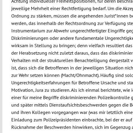
Achtung individueller Freiheitspositionen, für deren Beschr
jeweilige Mehrheit einer Rechtfertigung bedarf. Um die Akze
Ordnung zu stärken, müssen die angehenden Jurist*innen b
werden, das innerhalb der Rechtsordnung zur Verfügung st
Instrumentarium zur Abwehr ungerechtfertigter Eingriffe ge
Diskriminierungen oder andere fundamentale Ungerechtigk
wirksam in Stellung zu bringen; denn vielfach resultiert da
der Herabsetzung nicht zuletzt daraus, dass das diskriminie
Verhalten mit der strukturellen Benachteiligung dergestalt
ist, dass sich die Betroffenen in der jeweiligen Situation nich
zur Wehr setzen können (Macht/Ohnmacht). Häufig sind sol
Ungerechtigkeitserfahrungen für Betroffene Ursache und sta
Motivation, Jura zu studieren. Als ich einmal berichtete, wie 
einer für meine Begriffe diskriminierenden Polizeikontrolle
und später mittels Dienstaufsichtsbeschwerden gegen die 
und ihren Kollegen vorgegangen war (was mir letztlich eine
Einladung zum Polizeipräsidenten einbrachte, bei der er auf
Rücknahme der Beschwerden hinwirken, sich im Gegenzug a