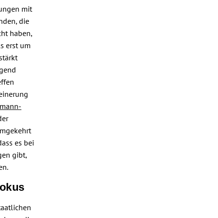
rungen mit
nden, die
cht haben,
s erst um
stärkt
egend
effen
meinerung
nmann-
der
 Umgekehrt
dass es bei
en gibt,
en.
Fokus
taatlichen