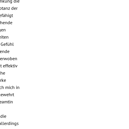
änkung die
ptanz der
efähigt
ehende
gen
eiten
s Gefühl
rende
 verwoben
t effektiv
che
rke
ich mich in
 gewehrt
Beamtin
 die
llerdings