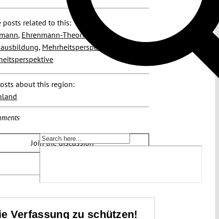
 posts related to this:
nmann
,
Ehrenmann-Theorie
,
nausbildung
,
Mehrheitsperspektive
,
eitsperspektive
osts about this region:
hland
ments
Join the discussion
die Verfassung zu schützen!