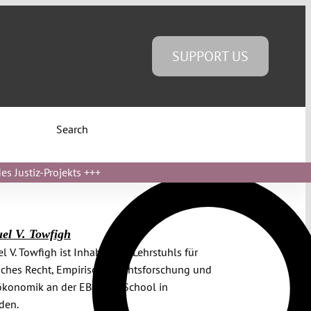
SUPPORT US
Search
s Justiz-Projekts
+++
l V. Towfigh
 V. Towfigh ist Inhaber des Lehrstuhls für
iches Recht, Empirische Rechtsforschung und
ökonomik an der EBS Law School in
den.