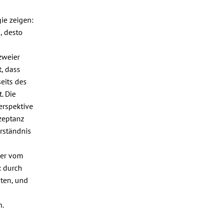
ie zeigen:
, desto
zweier
, dass
eits des
. Die
erspektive
kzeptanz
rständnis
s
der vom
: durch
sten, und
n.