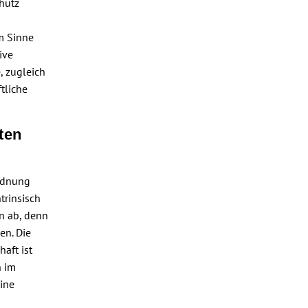
chutz
m Sinne
ive
, zugleich
tliche
ten
Ordnung
trinsisch
n ab, denn
en. Die
aft ist
n im
eine