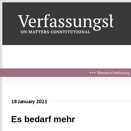
Skip
to
content
+++
Neuerscheinung ›
18 January 2021
Es bedarf mehr