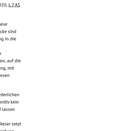
2020,
L 7 AS
iese
cke sind
g in die
m
on, auf die
ng, mit
iesen
rderlichen
nitiv kein
d lassen
ieser setzt
leidung