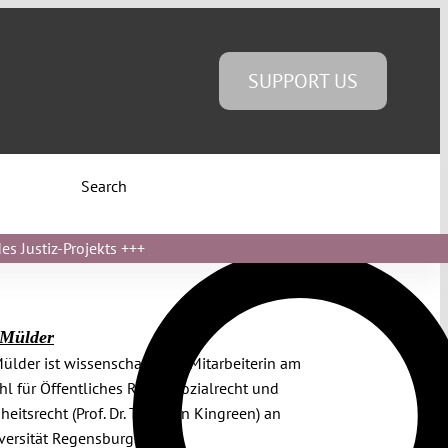
SUPPORT US
Search
s Justiz-Projekts
+++
 Mülder
ülder ist wissenschaftliche Mitarbeiterin am
hl für Öffentliches Recht, Sozialrecht und
eitsrecht (Prof. Dr. Thorsten Kingreen) an
versität Regensburg.