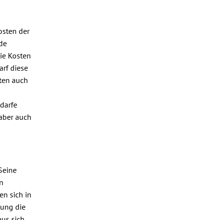
n
osten der
de
die Kosten
rf diese
sten auch
darfe
aber auch
Seine
n
en sich in
lung die
aus sich