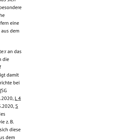
sbesondere
che
ofern eine
ch aus dem
te:r an das
m die
f
igt damit
ichte bei
(SG
4.2020,
L 4
.3.2020,
S
des
 z. B.
sich diese
aus dem