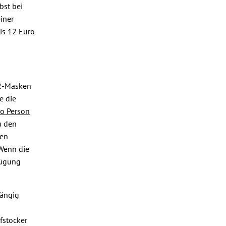
bst bei
iner
is 12 Euro
FP2-Masken
e die
o Person
u den
gen
Wenn die
fügung
hängig
fstocker