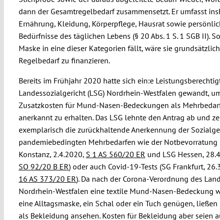
dann der Gesamtregelbedarf zusammensetzt. Er umfasst in
Ernährung, Kleidung, Körperpflege, Hausrat sowie persönli
Bedürfnisse des täglichen Lebens (§ 20 Abs. 1 S. 1 SGB II). S
Maske in eine dieser Kategorien fällt, wäre sie grundsätzli
Regelbedarf zu finanzieren.
Bereits im Frühjahr 2020 hatte sich ein:e Leistungsberechtig
Landessozialgericht (LSG) Nordrhein-Westfalen gewandt, u
Zusatzkosten für Mund-Nasen-Bedeckungen als Mehrbedar
anerkannt zu erhalten. Das LSG lehnte den Antrag ab und ze
exemplarisch die zurückhaltende Anerkennung der Sozialger
pandemiebedingten Mehrbedarfen wie der Notbevorratung 
Konstanz, 2.4.2020,
S 1 AS 560/20 ER
und LSG Hessen, 28.
SO 92/20 B ER
) oder auch Covid-19-Tests (SG Frankfurt, 26
16 AS 373/20 ER
). Da nach der Corona-Verordnung des Lan
Nordrhein-Westfalen eine textile Mund-Nasen-Bedeckung wie
eine Alltagsmaske, ein Schal oder ein Tuch genügen, ließen 
als Bekleidung ansehen. Kosten für Bekleidung aber seien 