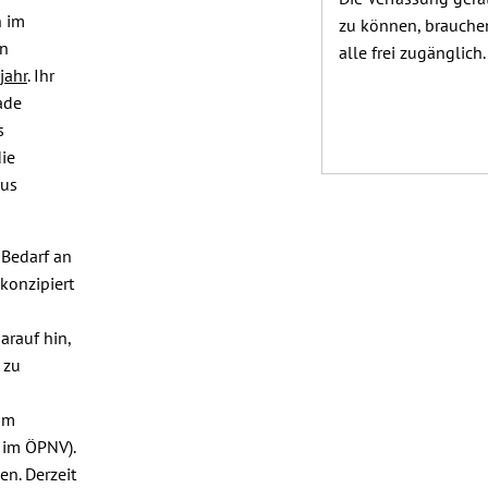
n im
zu können, brauchen
en
alle frei zugänglich
jahr
. Ihr
ade
s
ie
aus
 Bedarf an
konzipiert
arauf hin,
 zu
 im
 im ÖPNV).
n. Derzeit