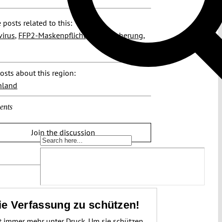
 posts related to this:
virus
,
FFP2-Maskenpflicht
,
Grundsicherung
,
osts about this region:
hland
ents
Join the discussion
die Verfassung zu schützen!
t immer mehr unter Druck. Um sie schützen