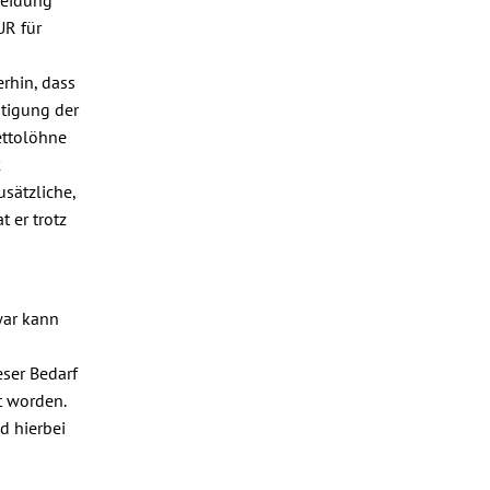
UR für
rhin, dass
htigung der
ettolöhne
2
sätzliche,
 er trotz
war kann
eser Bedarf
t worden.
d hierbei