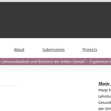
About
Submissions
Projects
 „Verwundbarkeit und Resilienz der dritten Gewalt“ – Ergebnisse de
Marje
Marje M
Lehrstu
Gesundh
der Uni