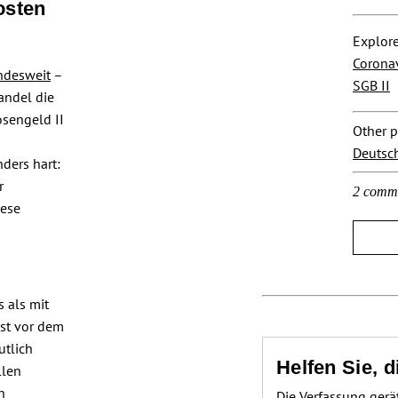
osten
Explore
Corona
ndesweit
–
SGB II
andel die
osengeld II
Other p
Deutsc
ders hart:
r
2 comm
iese
 als mit
bst vor dem
utlich
Helfen Sie, 
llen
n
Die Verfassung gerä