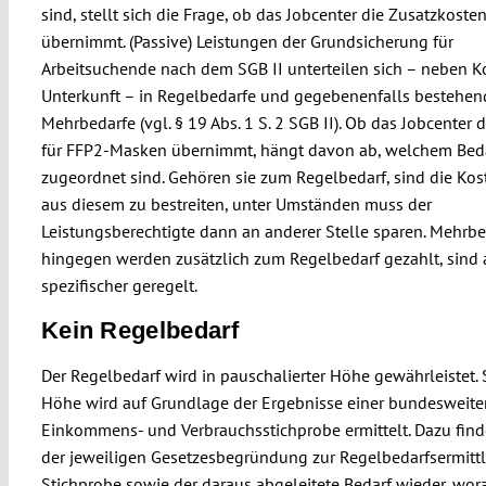
sind, stellt sich die Frage, ob das Jobcenter die Zusatzkoste
übernimmt. (Passive) Leistungen der Grundsicherung für
Arbeitsuchende nach dem SGB II unterteilen sich – neben K
Unterkunft – in Regelbedarfe und gegebenenfalls bestehen
Mehrbedarfe (vgl. § 19 Abs. 1 S. 2 SGB II). Ob das Jobcenter 
für FFP2-Masken übernimmt, hängt davon ab, welchem Beda
zugeordnet sind. Gehören sie zum Regelbedarf, sind die Ko
aus diesem zu bestreiten, unter Umständen muss der
Leistungsberechtigte dann an anderer Stelle sparen. Mehrbe
hingegen werden zusätzlich zum Regelbedarf gezahlt, sind 
spezifischer geregelt.
Kein Regelbedarf
Der Regelbedarf wird in pauschalierter Höhe gewährleistet. 
Höhe wird auf Grundlage der Ergebnisse einer bundesweite
Einkommens- und Verbrauchsstichprobe ermittelt. Dazu find
der jeweiligen Gesetzesbegründung zur Regelbedarfsermitt
Stichprobe sowie der daraus abgeleitete Bedarf wieder, wor