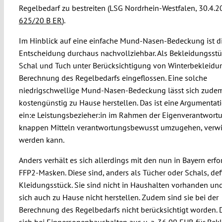
Regelbedarf zu bestreiten (LSG Nordrhein-Westfalen, 30.4.
625/20 B ER
).
Im Hinblick auf eine einfache Mund-Nasen-Bedeckung ist d
Entscheidung durchaus nachvollziehbar. Als Bekleidungsstü
Schal und Tuch unter Berücksichtigung von Winterbekleidun
Berechnung des Regelbedarfs eingeflossen. Eine solche
niedrigschwellige Mund-Nasen-Bedeckung lässt sich zude
kostengünstig zu Hause herstellen. Das ist eine Argumentati
ein:e Leistungsbezieher:in im Rahmen der Eigenverantwortu
knappen Mitteln verantwortungsbewusst umzugehen, verw
werden kann.
Anders verhält es sich allerdings mit den nun in Bayern erfo
FFP2-Masken. Diese sind, anders als Tücher oder Schals, defi
Kleidungsstück. Sie sind nicht in Haushalten vorhanden un
sich auch zu Hause nicht herstellen. Zudem sind sie bei der
Berechnung des Regelbedarfs nicht berücksichtigt worden. D
sich bei Einpersonenhaushalten aus u. a. 36,09 EUR für Bek