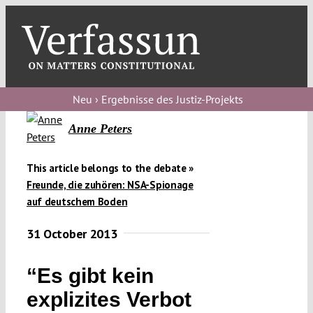
Skip
to
content
Toggl
Navig
Verfassungs
blog
Neu › Ergebnisse des Justiz-Projekts
Anne Peters
Verfassungs
debate
This article belongs to the debate »
Verfassungs
Freunde, die zuhören: NSA-Spionage
podcast
auf deutschem Boden
Verfassungs
31 October 2013
editorial
“Es gibt kein
About
explizites Verbot