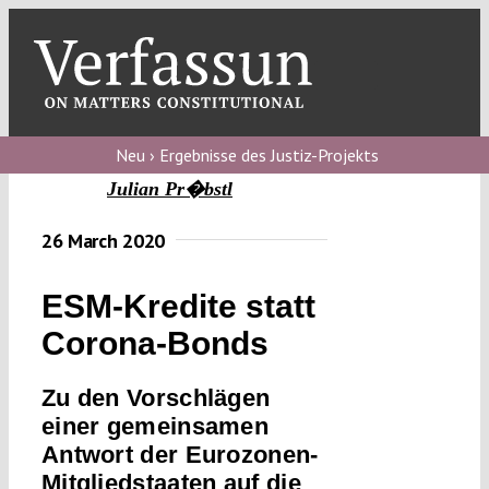
Skip
to
content
Toggl
Navig
Verfassungs
blog
Neu › Ergebnisse des Justiz-Projekts
Julian Pr�bstl
Verfassungs
debate
26 March 2020
Verfassungs
ESM-Kredite statt
podcast
Corona-Bonds
Verfassungs
editorial
Zu den Vorschlägen
einer gemeinsamen
About
Antwort der Eurozonen-
Mitgliedstaaten auf die