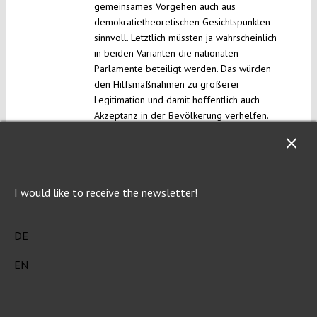
gemeinsames Vorgehen auch aus
demokratietheoretischen Gesichtspunkten
sinnvoll. Letztlich müssten ja wahrscheinlich
in beiden Varianten die nationalen
Parlamente beteiligt werden. Das würden
den Hilfsmaßnahmen zu größerer
Legitimation und damit hoffentlich auch
Akzeptanz in der Bevölkerung verhelfen.
Reply
I would like to receive the newsletter!
Matthias Goldmann
Thu 26 Mar 2020 at 14:33
Vielen Dank für den schönen Beitrag. Ich würde
DE
nur ergänzen, dass die Regeln zur WWU, mithin
EN
auch Art 125 AEUV, seit Gauweiler unter dem
Proviso stehen, dass sie nicht zu einem
Auseinanderbrechen der Eurozone führen dürfen.
Damit können Maßnahmen wie Covid-Bonds (oder