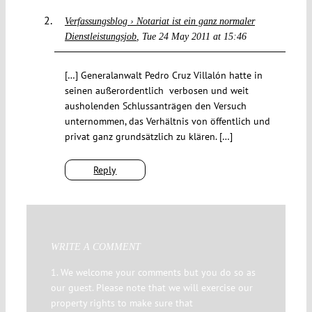
Verfassungsblog › Notariat ist ein ganz normaler
Dienstleistungsjob
Tue 24 May 2011 at 15:46
[…] Generalanwalt Pedro Cruz Villalón hatte in
seinen außerordentlich verbosen und weit
ausholenden Schlussanträgen den Versuch
unternommen, das Verhältnis von öffentlich und
privat ganz grundsätzlich zu klären. […]
Reply
WRITE A COMMENT
1. We welcome your comments but you do so as
our guest. Please note that we will exercise our
property rights to make sure that