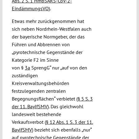
Abs. 2 S. 1 HmbSARS-CoV-2-
EindämmungsVO
).
Etwas mehr zurückgenommen hat
sich neben Nordrhein-Westfalen auch
der bayerische Normgeber, der das
Führen und Abbrennen von
„pyrotechnische Gegenstände der
Kategorie F2 im Sinne
von §
3a
SprengG“ nur „auf von den
zuständigen
Kreisverwaltungsbehörden
festzulegenden zentralen
Begegnungsflächen“ verbietet
(§ 5 S. 3
der 11. BayIfSMV
). Das gleichwohl
landesweit bestehende
Verkaufsverbot (
§ 12 Abs. 1 S. 3 der 11.
BayIfSMV
) bezieht sich ebenfalls „nur“
auf pyrotechnische Gegenstände der