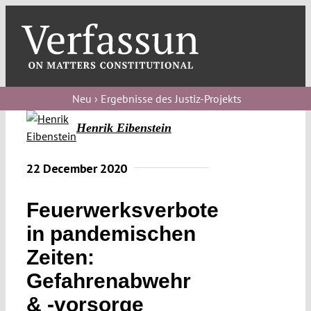
Skip
to
content
Toggl
Navig
Verfassungs
blog
Neu › Ergebnisse des Justiz-Projekts
Henrik Eibenstein
Verfassungs
debate
22 December 2020
Verfassungs
podcast
Feuerwerksverbote
Verfassungs
in pandemischen
editorial
Zeiten:
Gefahrenabwehr
About
& -vorsorge