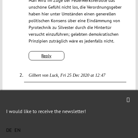
Man wird im Zuge der Feuerwerksverbote das
unschöne Gefühl nicht los, die Verordnungsgeber
haben hier unter Umständen einen generellen
politischen Konsens über eine Eindämmung von
Pyrotechnik zu Silvester durch die Hintertür
versucht einzuführen; gelebten demokratischen
Prinzipien zuträglich wäre es jedenfalls nicht.
Reply
Gilbert von Luck
Fri 25 Dec 2020 at 12:47
Ich liebe den feinsinnigen Juristenhumor:
“Auch eine beim Gebrauch von entsprechenden
Produkten unterstellte Verletzung führt nicht
I would like to receive the newsletter!
schlechthin zu einer COVID-19 Erkrankung.”
Vielen Dank für diesen zusammenfassenden
DE
EN
Abriss.
Mir stellt sich die Frage, ob der Umstand, kurze