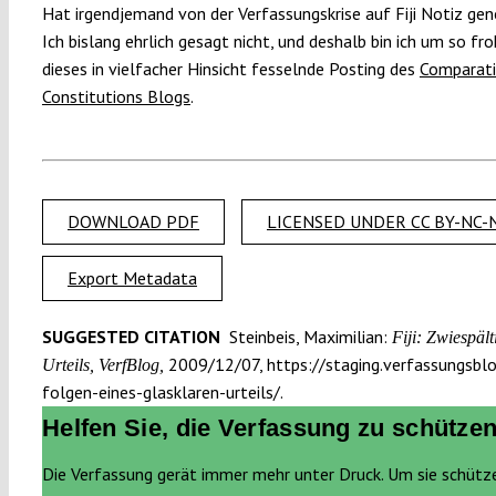
Hat irgendjemand von der Verfassungskrise auf Fiji Notiz g
Ich bislang ehrlich gesagt nicht, und deshalb bin ich um so fro
dieses in vielfacher Hinsicht fesselnde Posting des
Comparat
Constitutions Blogs
.
DOWNLOAD PDF
LICENSED UNDER CC BY-NC-N
Export Metadata
SUGGESTED CITATION
Steinbeis, Maximilian:
Fiji: Zwiespält
2009/12/07, https://staging.verfassungsblog
Urteils, VerfBlog,
folgen-eines-glasklaren-urteils/.
Helfen Sie, die Verfassung zu schützen
Die Verfassung gerät immer mehr unter Druck. Um sie schütz