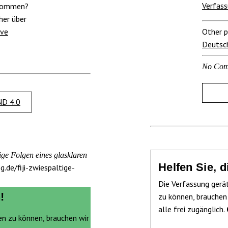
Verfass
enommen?
her über
Other p
ive
Deutsc
No Com
D 4.0
ige Folgen eines glasklaren
Helfen Sie, 
.de/fiji-zwiespaltige-
Die Verfassung gerä
!
zu können, brauchen
alle frei zugänglich.
en zu können, brauchen wir