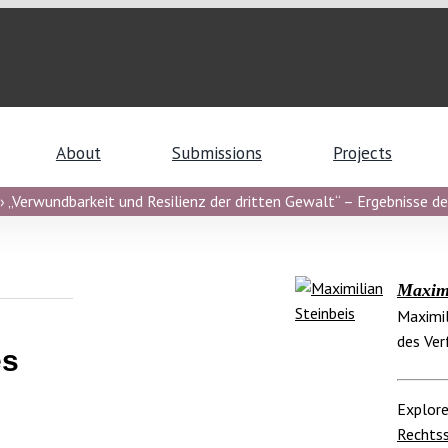
About
Submissions
Projects
 „Verwundbarkeit und Resilienz der dritten Gewalt“ – Ergebnisse de
Maximi
Maximil
des Ver
es
Explore
Rechts