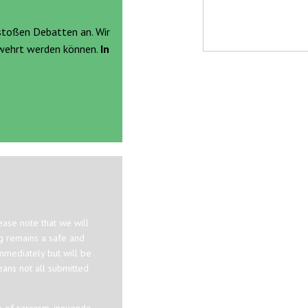
stoßen Debatten an. Wir
ewehrt werden können.
In
ase note that we will
og remains a safe and
mmediately but will be
eans not all submitted
e of sarcasm, innuendo