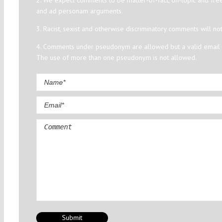
and ad personam arguments.
3. Racist, sexist and otherwise discriminatory comments will no
4. Comments under pseudonym are allowed but a valid email a
The use of more than one pseudonym is not allowed.
Comment