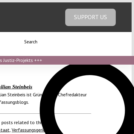
SUPPORT US
Search
s Justiz-Projekts
+++
lian Steinbeis
ian Steinbeis ist Gründer und Chefredakteur
fassungsblogs.
 posts related to this:
staat
,
Verfassungsgerichtshof
,