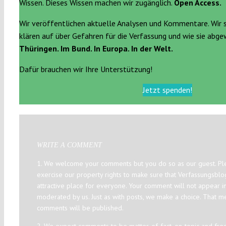
Wissen. Dieses Wissen machen wir zugänglich.
Open Access.
Wir veröffentlichen aktuelle Analysen und Kommentare. Wir 
klären auf über Gefahren für die Verfassung und wie sie abg
Thüringen. Im Bund. In Europa. In der Welt.
Dafür brauchen wir Ihre Unterstützung!
Jetzt spenden!
WRITE A COMMENT
1. We welcome your comments but you do so as our guest. Ple
exercise our property rights to make sure that Verfassungsbl
attractive place for everyone. Your comment will not appear i
moderated by us. Just as with posts, we make a choice. That m
comments will be published.
2. We expect comments to be matter-of-fact, on-topic and fre