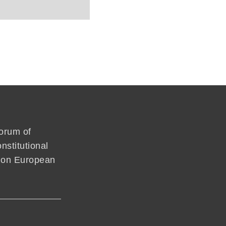
forum of
nstitutional
mmon European