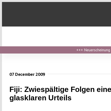
Skip
to
content
+++
Neuerscheinung ›
07 December 2009
Fiji: Zwiespältige Folgen ein
glasklaren Urteils