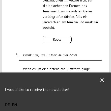
Deklinationen …, welche nicht auf
die bestehenden Formen des
femininen bzw. maskulinen Genus
zurückgreifen dürfen, falls ein
Unterschied zw. feminin und maskulin
besteht.
Reply
Frank Frei
Tue 13 Mar 2018 at 22:24
Wenn es um eine öffentliche Plattform ginge
wäre das aus meiner Sicht ok. Aber die Sparkasse
ist privat. Niemand zwingt die Frau dort ein Konto
zu haben. Sie kann sicherlich eine “Frauenbank”
I would like to receive the newsletter!
finden, oder eine Bank die ihren sonstigen
persönlichen Wünschen entspricht. Wer eine
“Herrencreme” nicht so essen mag wie sie heisst
DE
EN
nimmt ‘ne andere.