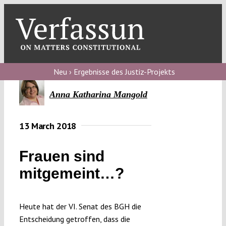
Skip
to
content
Toggl
Navig
Verfassungs
blog
Neu › Ergebnisse des Justiz-Projekts
Verfassungs
Anna Katharina Mangold
debate
13 March 2018
Verfassungs
podcast
Frauen sind
Verfassungs
mitgemeint…?
editorial
About
Heute hat der VI. Senat des BGH die
Entscheidung getroffen, dass die