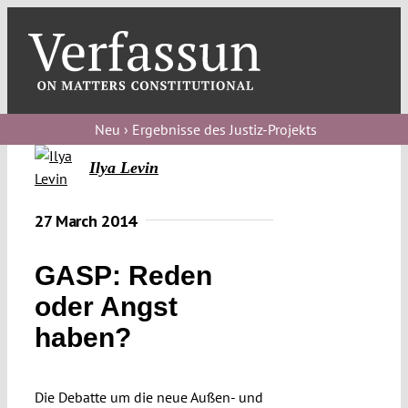
Skip
to
content
Toggl
Navig
Verfassungs
blog
Neu › Ergebnisse des Justiz-Projekts
Ilya Levin
Verfassungs
debate
27 March 2014
Verfassungs
podcast
GASP: Reden
Verfassungs
oder Angst
editorial
haben?
About
Die Debatte um die neue Außen- und