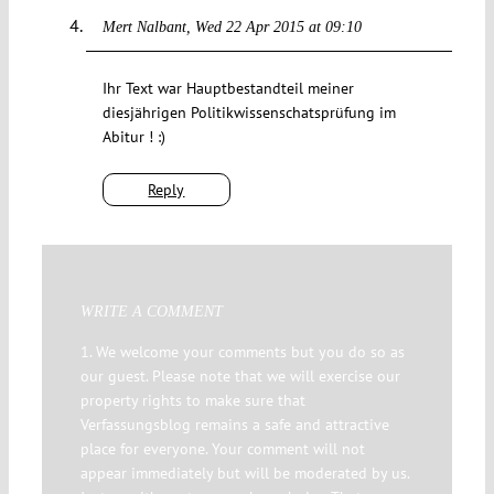
Mert Nalbant
Wed 22 Apr 2015 at 09:10
Ihr Text war Hauptbestandteil meiner
diesjährigen Politikwissenschatsprüfung im
Abitur ! :)
Reply
WRITE A COMMENT
1. We welcome your comments but you do so as
our guest. Please note that we will exercise our
property rights to make sure that
Verfassungsblog remains a safe and attractive
place for everyone. Your comment will not
appear immediately but will be moderated by us.