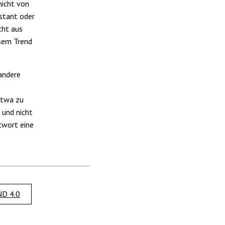
nicht von
estant oder
cht aus
esem Trend
 andere
etwa zu
 und nicht
twort eine
D 4.0