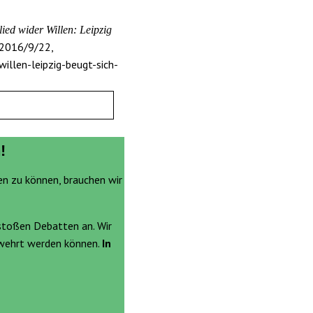
ed wider Willen: Leipzig
2016/9/22,
illen-leipzig-beugt-sich-
!
en zu können, brauchen wir
stoßen Debatten an. Wir
ewehrt werden können.
In