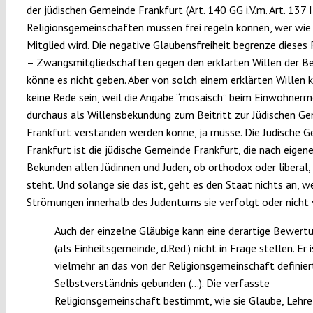
der jüdischen Gemeinde Frankfurt (Art. 140 GG i.V.m. Art. 137 I
Religionsgemeinschaften müssen frei regeln können, wer wie 
Mitglied wird. Die negative Glaubensfreiheit begrenze dieses
– Zwangsmitgliedschaften gegen den erklärten Willen der B
könne es nicht geben. Aber von solch einem erklärten Willen 
keine Rede sein, weil die Angabe “mosaisch” beim Einwohner
durchaus als Willensbekundung zum Beitritt zur Jüdischen G
Frankfurt verstanden werden könne, ja müsse. Die Jüdische 
Frankfurt ist die jüdische Gemeinde Frankfurt, die nach eige
Bekunden allen Jüdinnen und Juden, ob orthodox oder liberal,
steht. Und solange sie das ist, geht es den Staat nichts an, w
Strömungen innerhalb des Judentums sie verfolgt oder nicht 
Auch der einzelne Gläubige kann eine derartige Bewert
(als Einheitsgemeinde, d.Red.) nicht in Frage stellen. Er i
vielmehr an das von der Religionsgemeinschaft definier
Selbstverständnis gebunden (…). Die verfasste
Religionsgemeinschaft bestimmt, wie sie Glaube, Lehre