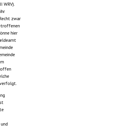
II WRV).
ihr
 Recht zwar
etroffenen
könne hier
meldeamt
emeinde
Gemeinde
nem
 offen
elche
verfolgt.
ung
st
te
 und