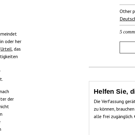
Other p
Deutsc
5 comm
emeindet
in oder her
m
Urteil
, das
tigkeiten
r
t.
Helfen Sie, 
 nach
ter der
Die Verfassung gerä
nicht
zu können, brauchen
en
alle frei zugänglich.
e
n