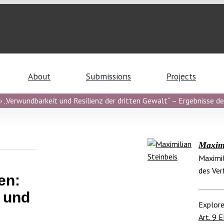
About
Submissions
Projects
 „Verwundbarkeit und Resilienz der dritten Gewalt“ – Ergebnisse de
Maximi
Maximil
des Ver
en:
e und
Explore
Art. 9