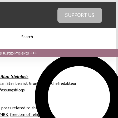
SUPPORT US
Search
s Justiz-Projekts
+++
lian Steinbeis
ian Steinbeis ist Gründer und Chefredakteur
fassungsblogs.
 posts related to this:
 EMRK
,
freedom of religion