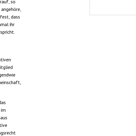
rauf, so
r angehöre,
 fest, dass
nmal ihr
spricht.
ativen
itglied
rgendwie
einschaft,
das
 im
 aus
tive
ngsrecht