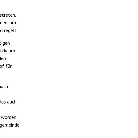
streten.
Judentum
o regelt.
tigen
nen kaum
den
of für
nach
das auch
t worden
tsgemeinde
e