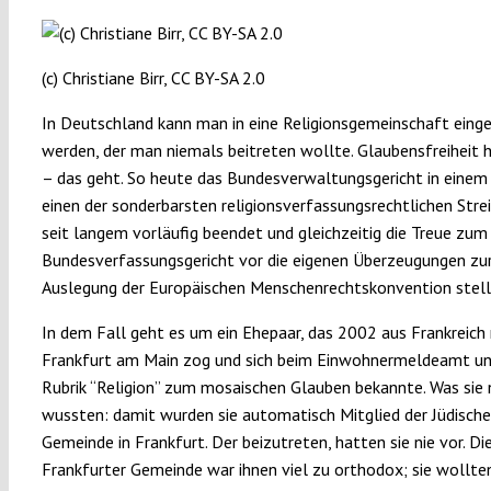
(c) Christiane Birr, CC BY-SA 2.0
In Deutschland kann man in eine Religionsgemeinschaft eing
werden, der man niemals beitreten wollte. Glaubensfreiheit h
– das geht. So heute das Bundesverwaltungsgericht in eine
einen der sonderbarsten religionsverfassungsrechtlichen Strei
seit langem vorläufig beendet und gleichzeitig die Treue zum
Bundesverfassungsgericht vor die eigenen Überzeugungen zu
Auslegung der Europäischen Menschenrechtskonvention stell
In dem Fall geht es um ein Ehepaar, das 2002 aus Frankreich
Frankfurt am Main zog und sich beim Einwohnermeldeamt un
Rubrik “Religion” zum mosaischen Glauben bekannte. Was sie 
wussten: damit wurden sie automatisch Mitglied der Jüdisch
Gemeinde in Frankfurt. Der beizutreten, hatten sie nie vor. Di
Frankfurter Gemeinde war ihnen viel zu orthodox; sie wollte