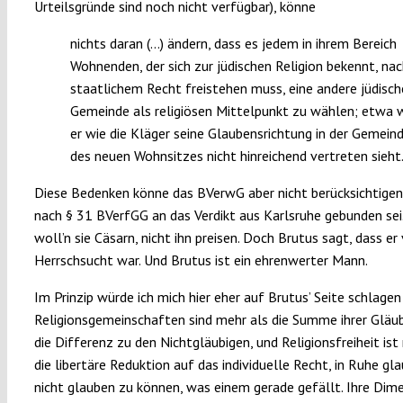
Urteilsgründe sind noch nicht verfügbar), könne
nichts daran (…) ändern, dass es jedem in ihrem Bereich
Wohnenden, der sich zur jüdischen Religion bekennt, na
staatlichem Recht freistehen muss, eine andere jüdisch
Gemeinde als religiösen Mittelpunkt zu wählen; etwa 
er wie die Kläger seine Glaubensrichtung in der Gemein
des neuen Wohnsitzes nicht hinreichend vertreten sieht
Diese Bedenken könne das BVerwG aber nicht berücksichtigen,
nach § 31 BVerfGG an das Verdikt aus Karlsruhe gebunden sei
woll’n sie Cäsarn, nicht ihn preisen. Doch Brutus sagt, dass er 
Herrschsucht war. Und Brutus ist ein ehrenwerter Mann.
Im Prinzip würde ich mich hier eher auf Brutus’ Seite schlagen
Religionsgemeinschaften sind mehr als die Summe ihrer Gläu
die Differenz zu den Nichtgläubigen, und Religionsfreiheit ist
die libertäre Reduktion auf das individuelle Recht, in Ruhe gl
nicht glauben zu können, was einem gerade gefällt. Ihre Dime