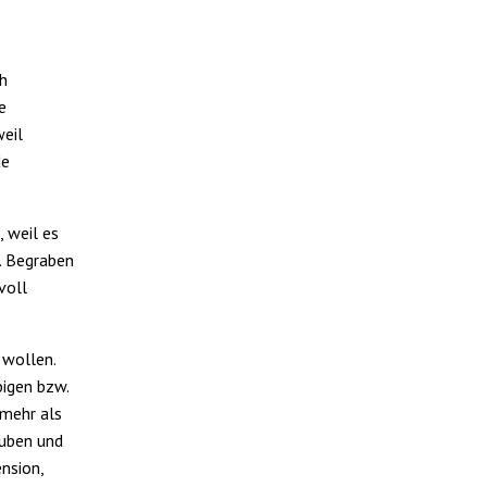
ch
e
weil
de
.
 weil es
. Begraben
voll
 wollen.
bigen bzw.
 mehr als
auben und
nsion,