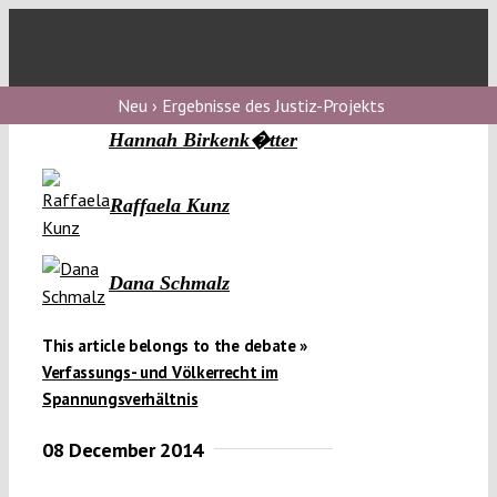
Skip
to
Toggl
content
Navig
V
Neu › Ergebnisse des Justiz-Projekts
Hannah Birkenk�tter
V
Raffaela Kunz
V
Dana Schmalz
V
This article belongs to the debate »
Verfassungs- und Völkerrecht im
Spannungsverhältnis
08 December 2014