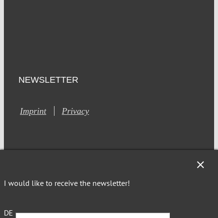
NEWSLETTER
Imprint
Privacy
I would like to receive the newsletter!
This site is registered on Toolset.com as a development site.
Generic filters
Generic filters
DE