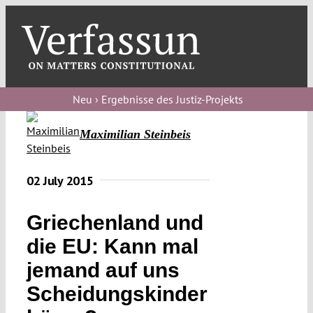
Skip
to
content
Toggl
Navig
Verfassungs
blog
Neu › Ergebnisse des Justiz-Projekts
Verfassungs
Maximilian Steinbeis
debate
Verfassungs
02 July 2015
podcast
Griechenland und
Verfassungs
die EU: Kann mal
editorial
jemand auf uns
About
Scheidungskinder