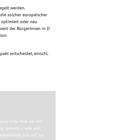
egelt werden.
 die solcher europäischer
 optimiert oder neu
vent der BürgerInnen in D
ion:
akt entscheidet, einschl.
ease note that we will
og remains a safe and
immediately but will be