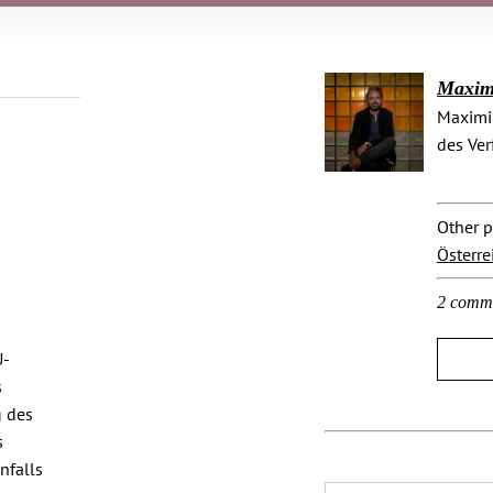
Maximi
Maximil
des Ver
Other p
Österre
2 comm
U-
s
g des
s
nfalls