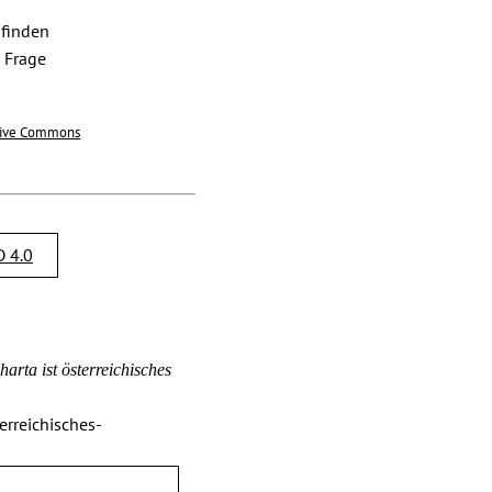
 finden
e Frage
tive Commons
 4.0
rta ist österreichisches
erreichisches-