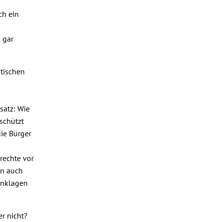
ch ein
d
 gar
stischen
satz: Wie
schützt
die Bürger
rechte vor
an auch
inklagen
r nicht?