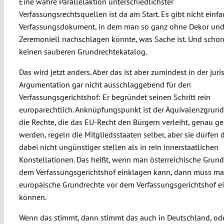
Eine wahre Parallelaktion unterschiedlichster
Verfassungsrechtsquellen ist da am Start. Es gibt nicht einfa
Verfassungsdokument, in dem man so ganz ohne Dekor un
Zeremoniell nachschlagen könnte, was Sache ist. Und schon
keinen sauberen Grundrechtekatalog.
Das wird jetzt anders. Aber das ist aber zumindest in der juri
Argumentation gar nicht ausschlaggebend für den
Verfassungsgerichtshof: Er begründet seinen Schritt rein
europarechtlich. Anknüpfungspunkt ist der Äquivalenzgrund
die Rechte, die das EU-Recht den Bürgern verleiht, genau ge
werden, regeln die Mitgliedsstaaten selber, aber sie dürfen 
dabei nicht ungünstiger stellen als in rein innerstaatlichen
Konstellationen. Das heißt, wenn man österreichische Grund
dem Verfassungsgerichtshof einklagen kann, dann muss m
europäische Grundrechte vor dem Verfassungsgerichtshof e
können.
Wenn das stimmt, dann stimmt das auch in Deutschland, ode