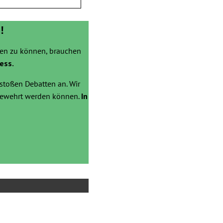
!
zen zu können, brauchen
ess.
stoßen Debatten an. Wir
bgewehrt werden können.
In