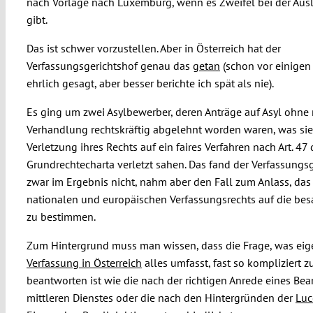
nach Vorlage nach Luxemburg, wenn es Zweifel bei der Au
gibt.
Das ist schwer vorzustellen. Aber in Österreich hat der
Verfassungsgerichtshof genau das
getan
(schon vor einigen
ehrlich gesagt, aber besser berichte ich spät als nie).
Es ging um zwei Asylbewerber, deren Anträge auf Asyl ohne
Verhandlung rechtskräftig abgelehnt worden waren, was sie
Verletzung ihres Rechts auf ein faires Verfahren nach Art. 47 
Grundrechtecharta verletzt sahen. Das fand der Verfassungs
zwar im Ergebnis nicht, nahm aber den Fall zum Anlass, das 
nationalen und europäischen Verfassungsrechts auf die bes
zu bestimmen.
Zum Hintergrund muss man wissen, dass die Frage, was eige
Verfassung in Österreich
alles umfasst, fast so kompliziert z
beantworten ist wie die nach der richtigen Anrede eines Be
mittleren Dienstes oder die nach den Hintergründen der
Luc