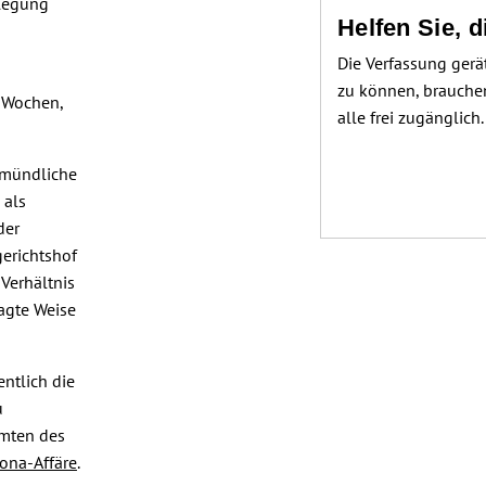
slegung
Helfen Sie, 
Die Verfassung gerä
zu können, brauchen
 Wochen,
alle frei zugänglich
 mündliche
 als
der
gerichtshof
Verhältnis
agte Weise
ntlich die
u
amten des
ona-Affäre
.