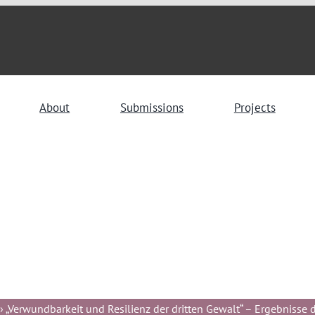
About
Submissions
Projects
 „Verwundbarkeit und Resilienz der dritten Gewalt“ – Ergebnisse de