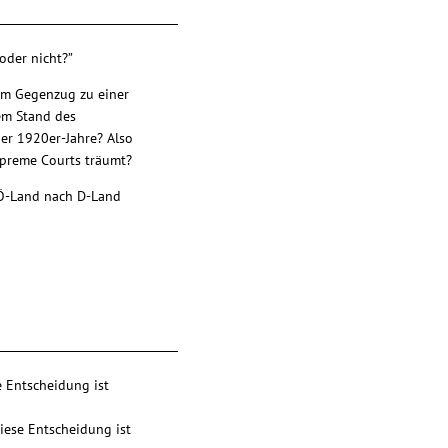
oder nicht?”
 im Gegenzug zu einer
em Stand des
der 1920er-Jahre? Also
upreme Courts träumt?
 Ö-Land nach D-Land
e Entscheidung ist
iese Entscheidung ist