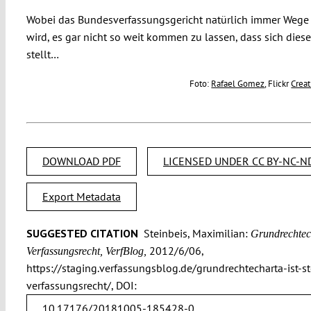
Wobei das Bundesverfassungsgericht natürlich immer Wege
wird, es gar nicht so weit kommen zu lassen, dass sich dies
stellt…
Foto:
Rafael Gomez
, Flickr
Crea
DOWNLOAD PDF
LICENSED UNDER CC BY-NC-ND
Export Metadata
SUGGESTED CITATION
Steinbeis, Maximilian:
Grundrechtecha
2012/6/06,
Verfassungsrecht, VerfBlog,
https://staging.verfassungsblog.de/grundrechtecharta-ist-st
verfassungsrecht/, DOI:
10.17176/20181005-185428-0