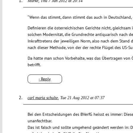
Murke
Thu 7 Jun 2012 at 20:14
“Wenn das stimmt, dann stimmt das auch in Deutschland, 
Definieren die österreichischen Gerichte nicht, gleichsam
solchen Modernität, die Grundrechte antiquarisch nach d
Inkrafttretens der jeweiligen Norm, also nach dem Stand 
nach dieser Methode, von der der rechte Flügel des US-S
Da hätte man schon Vorbehalte, was das Übertragen von
betrifft.
- Reply
carl maria schulte
Tue 21 Aug 2012 at 07:37
Bei den Entscheidungen des BVerfG heisst es immer: Dies
unanfechtbar.
Das ist falsch und sollte umgehend geändert werden in: D