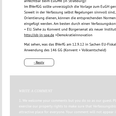
anfechtbar beim EuGMR (in Straßburg)!
Im BVerfGG sollte unverzüglich die Vorlage zum EuGH ger
Soweit in der Verfassung selbst Regelungen sinnvoll sind,
Orientierung dienen, können die entsprechenden Normen
eingefügt werden. Am besten durch einen Verfassungskon
+ EU. Siehe zu Konvent und Bürgersenat als neuer Institut
http://ob-in-spe.de
>Demokratieinnovation
Mal sehen, was das BVerfG am 12.9.12 in Sachen EU-Fiskalp
Anwendung des 146 GG (Konvent + Volksentscheid)
- Reply
WRITE A COMMENT
1. We welcome your comments but you do so as our guest. Pl
exercise our property rights to make sure that Verfassungsbl
attractive place for everyone. Your comment will not appear 