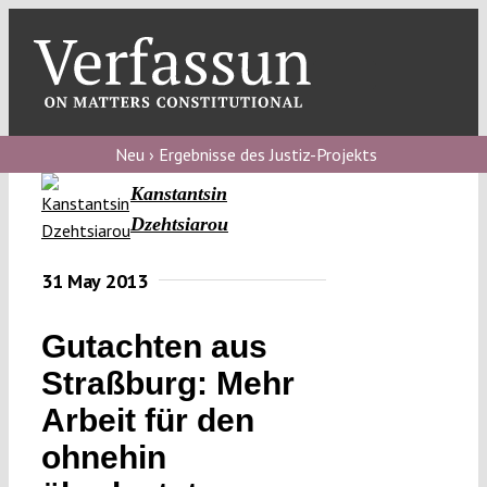
Skip
to
content
Toggl
Navig
Verfassungs
blog
Neu › Ergebnisse des Justiz-Projekts
Kanstantsin
Verfassungs
Dzehtsiarou
debate
Verfassungs
31 May 2013
podcast
Gutachten aus
Verfassungs
Straßburg: Mehr
editorial
Arbeit für den
About
ohnehin