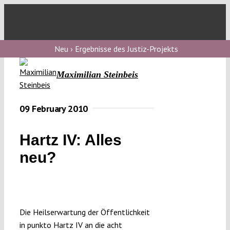
Skip
to
Toggl
content
Navig
V
Neu › Ergebnisse des Justiz-Projekts
Maximilian Steinbeis
V
09 February 2010
V
Hartz IV: Alles
neu?
V
Die Heilserwartung der Öffentlichkeit
in punkto Hartz IV an die acht