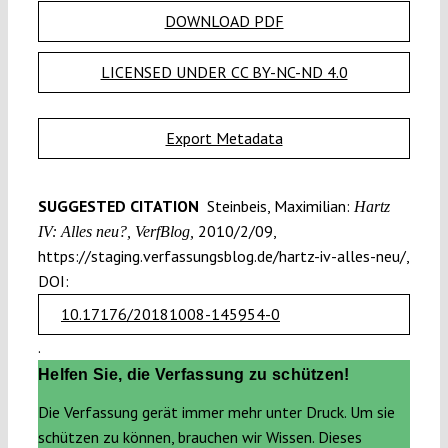
DOWNLOAD PDF
LICENSED UNDER CC BY-NC-ND 4.0
Export Metadata
SUGGESTED CITATION
Steinbeis, Maximilian:
Hartz
2010/2/09,
IV: Alles neu?, VerfBlog,
https://staging.verfassungsblog.de/hartz-iv-alles-neu/,
DOI:
10.17176/20181008-145954-0
.
Helfen Sie, die Verfassung zu schützen!
Die Verfassung gerät immer mehr unter Druck. Um sie
schützen zu können, brauchen wir Wissen. Dieses